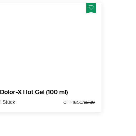
Lindert Schmerzen und Entzündungen.
MEHR PRODUKTINFOS
Dolor-X Hot Gel (100 ml)
1 Stück
CHF 19.50/
22.80
1 Stück
CHF 19.50/
22.80