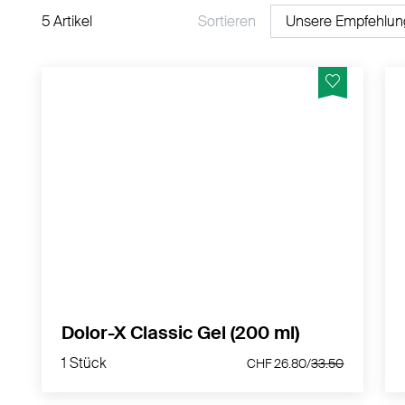
5 Artikel
Sortieren
Lindert Gelenk- und Muskelbeschwerden.
MEHR PRODUKTINFOS
Dolor-X Classic Gel (200 ml)
1 Stück
CHF 26.80/
33.50
1 Stück
CHF 26.80/
33.50