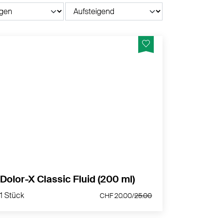
Lindert Gelenk- und Muskelbeschwerden.
MEHR PRODUKTINFOS
Dolor-X Classic Fluid (200 ml)
1 Stück
CHF 20.00/
25.00
1 Stück
CHF 20.00/
25.00