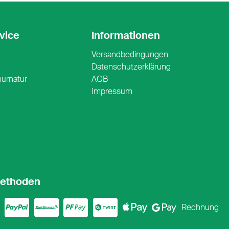
vice
Informationen
Versandbedingungen
n
Datenschutzerklärung
nurnatur
AGB
Impressum
ethoden
ercard
sa
PayPal
PostFinance
PostFinance P
Twint
ApplePay
Google
Rechnung