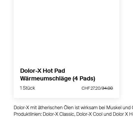
Der Wärmeumschlag sorgt für wirksame
Schmerzlinderung während mindestens 12
Stunden.
MEHR PRODUKTINFOS
Dolor-X Hot Pad
Wärmeumschläge (4 Pads)
1 Stück
CHF 27.20/
34.00
1 Stück
CHF 27.20/
34.00
Dolor-X mit ätherischen Ölen ist wirksam bei Muskel und
Produktlinien: Dolor-X Classic, Dolor-X Cool und Dolor X H