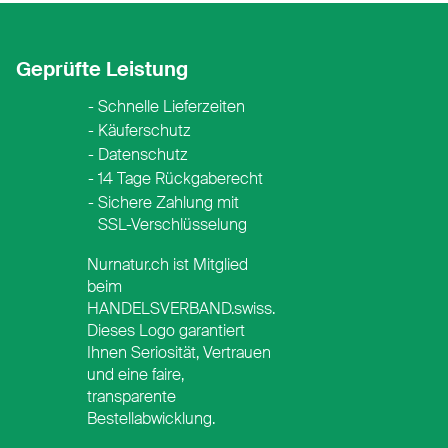
Geprüfte Leistung
Schnelle Lieferzeiten
Käuferschutz
Datenschutz
14 Tage Rückgaberecht
Sichere Zahlung mit
SSL-Verschlüsselung
Nurnatur.ch ist Mitglied
beim
HANDELSVERBAND.swiss.
Dieses Logo garantiert
Ihnen Seriosität, Vertrauen
ay
 Pay
und eine faire,
transparente
Bestellabwicklung.