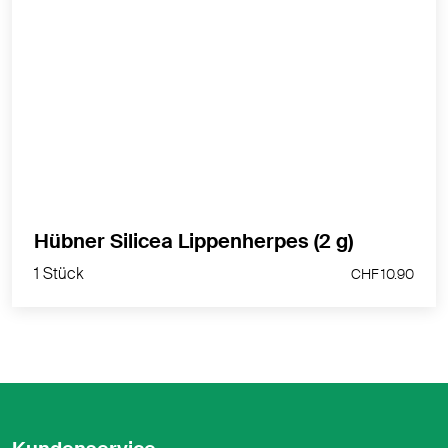
Silicea Lippenherpes lindert das Brennen und den
Juckreiz bei Lippenherpes.
MEHR PRODUKTINFOS
1 Stück
Hübner Silicea Lippenherpes (2 g)
CHF 10.90
1 Stück
CHF 10.90