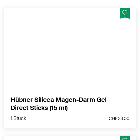
Bei Blähungen, Übelkeit, Erbrechen, Durchfall oder
Sodbrennen,bei akuten und chronischen
Beschwerden.
MEHR PRODUKTINFOS
Hübner Silicea Magen-Darm Gel
1 Stück
Direct Sticks (15 ml)
CHF 33.00
1 Stück
CHF 33.00