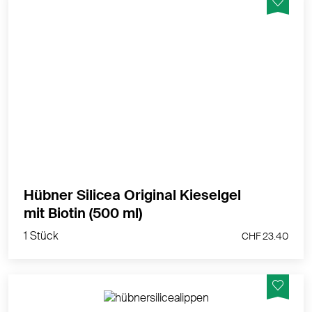
Straffe Haut, volles Haar und feste Nägel mit Silicium-
Gel
MEHR PRODUKTINFOS
Hübner Silicea Original Kieselgel
1 Stück
mit Biotin (500 ml)
CHF 23.40
1 Stück
CHF 23.40