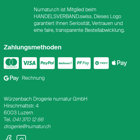
Nurnatur.ch ist Mitglied beim
HANDELSVERBAND.swiss. Dieses Logo
garantiert Ihnen Seriosität, Vertrauen und
eine faire, transparente Bestellabwicklung.
Zahlungsmethoden
Mastercard
Visa
PayPal
PostFinance
PostFina
Twint
App
Google Pay
Rechnung
Würzenbach Drogerie nurnatur GmbH
Hirschmattstr. 4
6003 Luzern
Tel.
041 370 12 66
drogerie@nurnatur.ch
Facebook
Instagram