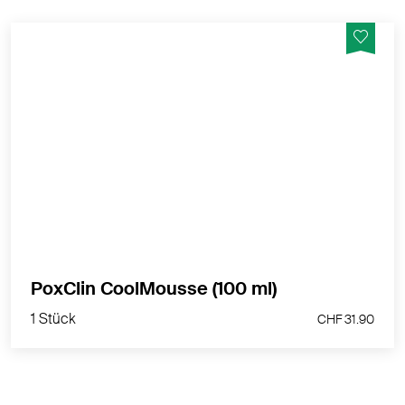
Bei Windpocken - die kühlende Wirkung des
CoolMousse auf der Haut setzt sofort ein und lindert
den Juckreiz. Es kann so oft wie nötig aufgetragen
werden, um den Juckreiz unter Kontrolle zu halten.
MEHR PRODUKTINFOS
1 Stück
PoxClin CoolMousse (100 ml)
CHF 31.90
1 Stück
CHF 31.90