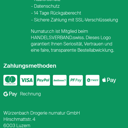
Datenschutz
14 Tage Rückgaberecht
Sichere Zahlung mit SSL-Verschlüsselung
Nurnatur.ch ist Mitglied beim
HANDELSVERBAND.swiss. Dieses Logo
garantiert Ihnen Seriosität, Vertrauen und
eine faire, transparente Bestellabwicklung.
Zahlungsmethoden
Mastercard
Visa
PayPal
PostFinance
PostFina
Twint
App
Google Pay
Rechnung
Würzenbach Drogerie nurnatur GmbH
Hirschmattstr. 4
6003 Luzern