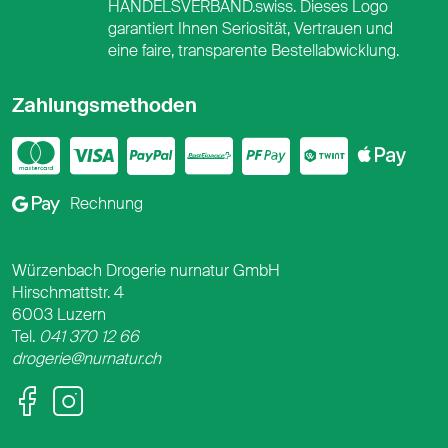
HANDELSVERBAND.swiss. Dieses Logo
garantiert Ihnen Seriosität, Vertrauen und
eine faire, transparente Bestellabwicklung.
Zahlungsmethoden
Mastercard
Visa
PayPal
PostFinance
PostFina
Twint
App
Google Pay
Rechnung
Würzenbach Drogerie nurnatur GmbH
Hirschmattstr. 4
6003 Luzern
Tel.
041 370 12 66
drogerie@nurnatur.ch
Facebook
Instagram