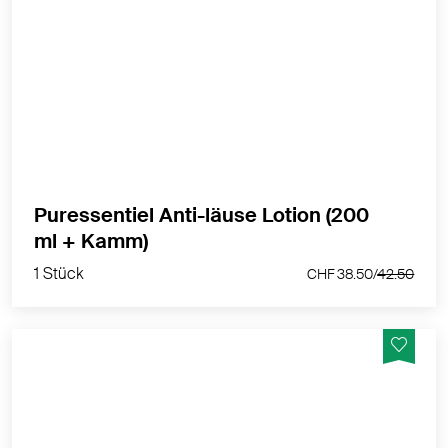
Die Formulierung 100% natürlich ohne neruotoxische
Insektizide enthält pflanzliche Öle, die mechanisch
wirken, indem sie die Atemöffnungen der Läuse,
Larven und Nissen verstopfen und Ätherisches mit
besänftigenden und antiseptischen Eigenschaften.
MEHR PRODUKTINFOS
Puressentiel Anti-läuse Lotion (200
1 Stück
ml + Kamm)
CHF 38.50/
42.50
1 Stück
CHF 38.50/
42.50
Als Ergänzung der Lotion Puressentiel Anti-poux: Das