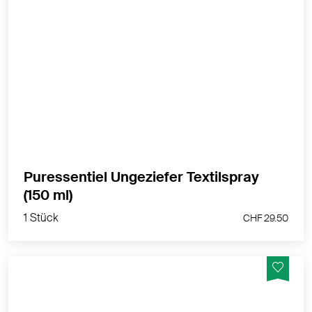
100% sofortige wirksamkeit, gegen Wiederbefall,
langanhaltend
MEHR PRODUKTINFOS
Puressentiel Ungeziefer Textilspray
1 Stück
(150 ml)
CHF 29.50
1 Stück
CHF 29.50