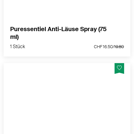
MEHR PRODUKTINFOS
Puressentiel Anti-Läuse Spray (75
1 Stück
ml)
CHF 16.50/
19.80
1 Stück
CHF 16.50/
19.80
Die Formulierung 100% natürlich ohne neruotoxische
Insektizide enthält pflanzliche Öle, die mechanisch
wirken, indem sie die Atemöffnungen der Läuse,
Larven und Nissen verstopfen und Ätherisches mit
besänftigenden und antiseptischen Eigenschaften.