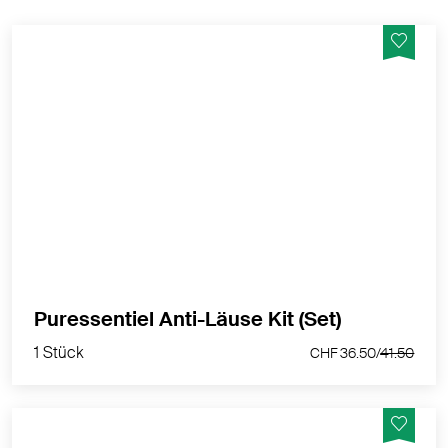
Dieser Kit enthält : 1 Anti-Läuse Lotion (100ml) +
Kamm und 1 Poudoux Shampoo mit ätherischen Ölen
MEHR PRODUKTINFOS
1 Stück
Puressentiel Anti-Läuse Kit (Set)
CHF 36.50/
41.50
1 Stück
CHF 36.50/
41.50