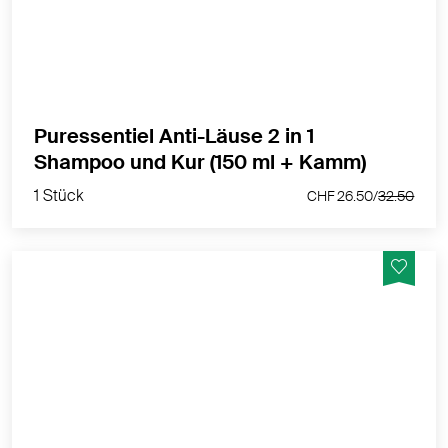
gegen Läuse in einem. In einer Anwendung entfernt
es Läuse, Larven und Nissen und reinigt schonend
Haar und Kopfhaut.
MEHR PRODUKTINFOS
Puressentiel Anti-Läuse 2 in 1
1 Stück
Shampoo und Kur (150 ml + Kamm)
CHF 26.50/
32.50
1 Stück
CHF 26.50/
32.50
Puressentiel Anti-Läuse Spray hat eine präventive
Wirkung gegen Läusebefall. Seine Formel aus
Wirkstoffen pflanzlicher Ursprungs hinterlässt einen
frischen und angenehmen Duft.