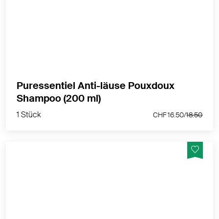
Shampoo Pouxdoux® mit ätherischen Lavendel-,
Lavandin-, Ylang-Ylang- und Geranium-Bio-Ölen wird
zur Behandlung der Kopfhaut verwendet und hilft,
Nissen und abgestorbene Läuse zu entfernen.
MEHR PRODUKTINFOS
Puressentiel Anti-läuse Pouxdoux
1 Stück
Shampoo (200 ml)
CHF 16.50/
18.50
1 Stück
CHF 16.50/
18.50
Das Puressentiel Anti-Läuse 2-1 Shampoo und Kur ist
ein reinigendes Shampoo und eine wirksame Kur