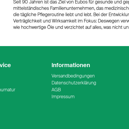
Seit 90 Jahren ist das Ziel von Eubos für gesunde und gep
mittelständisches Familienunternehmen, das medizinisc
die tägliche Pflegeroutine liebt und lebt. Bei der Entwic
Verträglichkeit und Wirksamkeit im Fokus: Deswegen verw
wie hochwertige Öle und verzichtet auf alles, was nicht unb
vice
Informationen
Versandbedingungen
n
Datenschutzerklärung
nurnatur
AGB
Impressum