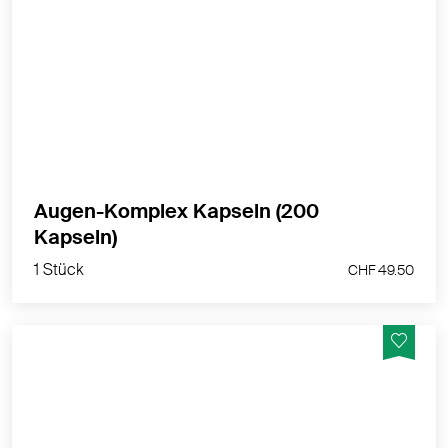
Kapseln mit Ginkgo biloba Blätterpulver,
Heidelbeerfruchtpulver und Karottenwurzelpulver - für
eine einfache, tägliche Einnahme
MEHR PRODUKTINFOS
Augen-Komplex Kapseln (200
1 Stück
Kapseln)
CHF 49.50
1 Stück
CHF 49.50
Befeuchtung von innen für die langfristige