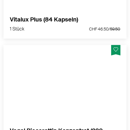
1 Stück
Vitalux Plus (84 Kapseln)
CHF 46.50/
59.50
1 Stück
CHF 46.50/
59.50
Karottensaft-Konzentrat mit Beta-Carotin.
MEHR PRODUKTINFOS