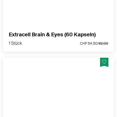
1 Stück
Extracell Brain & Eyes (60 Kapseln)
CHF 54.50/
62.00
1 Stück
CHF 54.50/
62.00
Die Zusammensetzung von Vitalux® Plus wurde
speziell zur Unterstützung der natürlichen
Abwehrkräfte Ihrer Augen entwickelt.
MEHR PRODUKTINFOS