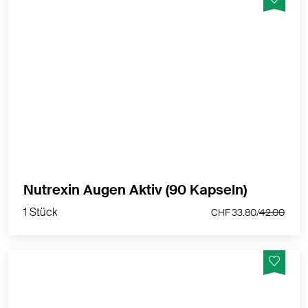
Augengesundheit – Für eine klare Sicht
MEHR PRODUKTINFOS
1 Stück
Nutrexin Augen Aktiv (90 Kapseln)
CHF 33.80/
42.00
1 Stück
CHF 33.80/
42.00