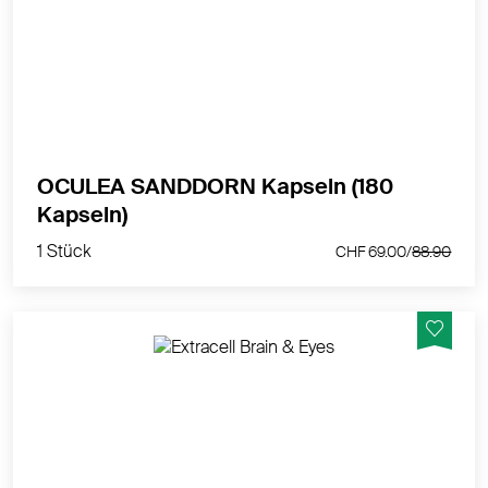
Gesunderhaltung der Augenvitalität.
MEHR PRODUKTINFOS
OCULEA SANDDORN Kapseln (180
1 Stück
Kapseln)
CHF 69.00/
88.90
1 Stück
CHF 69.00/
88.90
Unterstützt die Gehirnfunktion und die Sehkraft.
MEHR PRODUKTINFOS