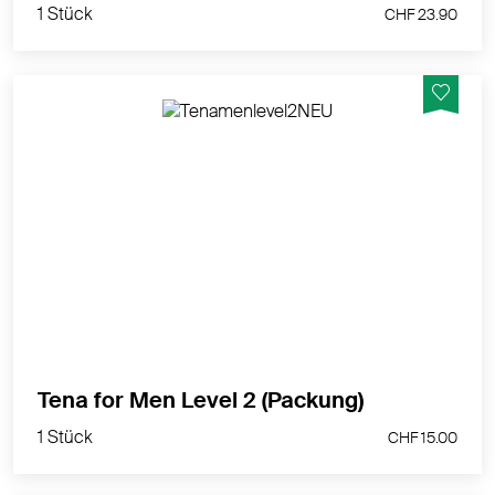
1 Stück
CHF 23.90
Sehr diskret und doch saugstärker als Tena for Men
Level 1.
MEHR PRODUKTINFOS
1 Stück
Tena for Men Level 2 (Packung)
CHF 15.00
1 Stück
CHF 15.00