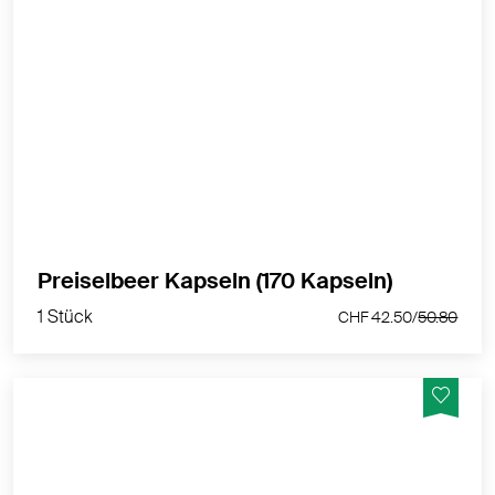
Vegane Preiselbeer Kapseln mit wildgesammeltem
Preiselbeer-Trockenextrakt aus Skandinavien -
Hergestellt in der Schweiz
MEHR PRODUKTINFOS
1 Stück
Preiselbeer Kapseln (170 Kapseln)
CHF 42.50/
50.80
1 Stück
CHF 42.50/
50.80
Vegane Preiselbeer Kapseln mit wildgesammeltem