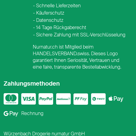
Schnelle Lieferzeiten
Käuferschutz
Datenschutz
14 Tage Rückgaberecht
Sichere Zahlung mit SSL-Verschlüsselung
Nurnatur.ch ist Mitglied beim
HANDELSVERBAND.swiss. Dieses Logo
garantiert Ihnen Seriosität, Vertrauen und
eine faire, transparente Bestellabwicklung.
Zahlungsmethoden
Mastercard
Visa
PayPal
PostFinance
PostFina
Twint
App
Google Pay
Rechnung
Würzenbach Drogerie nurnatur GmbH