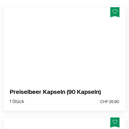
Vegane Preiselbeer Kapseln mit wildgesammeltem
Preiselbeer-Trockenextrakt aus Skandinavien -
Hergestellt in der Schweiz
MEHR PRODUKTINFOS
1 Stück
Preiselbeer Kapseln (90 Kapseln)
CHF 26.90
1 Stück
CHF 26.90