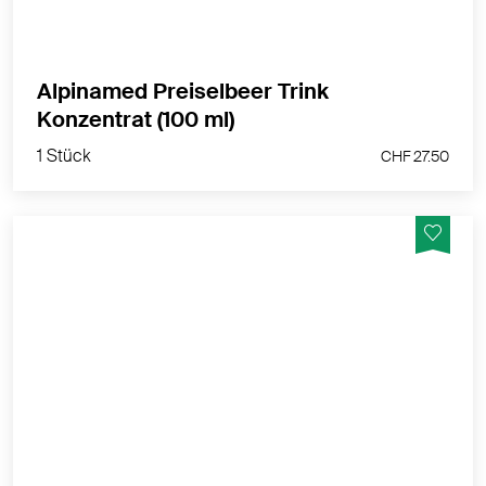
Alpinamed Preiselbeer Trink
1 Stück
Konzentrat (100 ml)
CHF 27.50
1 Stück
CHF 27.50
Diskrete und sichere Einlage für leichte bis mittlere
Blasenschwäche
MEHR PRODUKTINFOS