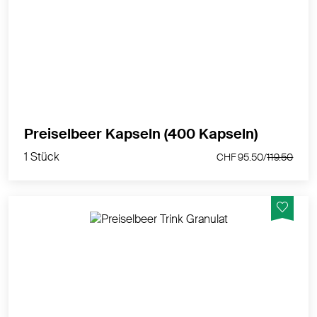
Preiselbeer-Trockenextrakt aus Skandinavien -
Hergestellt in der Schweiz
MEHR PRODUKTINFOS
1 Stück
Preiselbeer Kapseln (400 Kapseln)
CHF 95.50/
119.50
1 Stück
CHF 95.50/
119.50
Nahrungsergänzungsmittel mit D-Mannose,
Preiselbeer-Nativ-Vollextrakt, Vitamin C und
Magnesium.