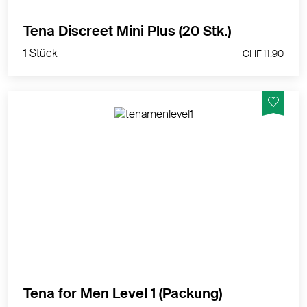
1 Stück
Tena Discreet Mini Plus (20 Stk.)
CHF 11.90
1 Stück
CHF 11.90
Diese speziell für Männer mit Tröpfelinkontinenz
gedachte Einlage kann wie Unterwäsche getragen
werden.
MEHR PRODUKTINFOS
1 Stück
Tena for Men Level 1 (Packung)
CHF 23.90