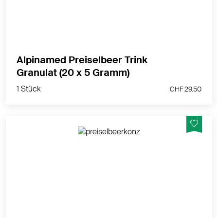
MEHR PRODUKTINFOS
Alpinamed Preiselbeer Trink
1 Stück
Granulat (20 x 5 Gramm)
CHF 29.50
1 Stück
CHF 29.50
Nahrungsergänzungsmittel mit konzentrierten
Flüssigextrakten aus Preiselbeeren und Moosbeeren,
sowie natürlichem Vitamin C aus der Acerola Kirsche.
MEHR PRODUKTINFOS