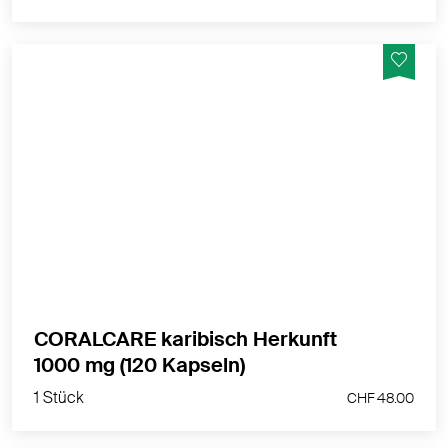
Coralcare ist ein hochwertiges Naturprodukt, das
vollkommen frei von Zusatzstoffen ist – 100 % rein und
organisch
MEHR PRODUKTINFOS
CORALCARE karibisch Herkunft
1 Stück
1000 mg (120 Kapseln)
CHF 48.00
1 Stück
CHF 48.00