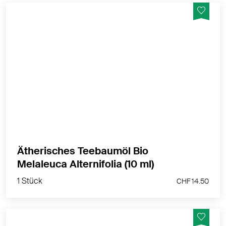
Bio Melaleuca alternifolia zur Raumbeduftung oder
direkt auf einen Duftstein
MEHR PRODUKTINFOS
Ätherisches Teebaumöl Bio
1 Stück
Melaleuca Alternifolia (10 ml)
CHF 14.50
1 Stück
CHF 14.50