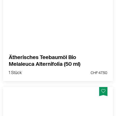
Bio Melaleuca alternifolia zur Raumbeduftung oder
direkt auf einen Duftstein
MEHR PRODUKTINFOS
Ätherisches Teebaumöl Bio
1 Stück
Melaleuca Alternifolia (50 ml)
CHF 47.50
1 Stück
CHF 47.50