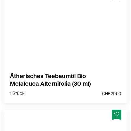
Bio Melaleuca alternifolia zur Raumbeduftung oder
direkt auf einen Duftstein
MEHR PRODUKTINFOS
Ätherisches Teebaumöl Bio
1 Stück
Melaleuca Alternifolia (30 ml)
CHF 29.50
1 Stück
CHF 29.50