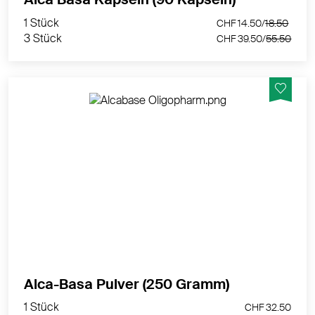
3 Stück
CHF 39.50/
55.50
1 Stück
CHF 14.50/
18.50
3 Stück
CHF 39.50/
55.50
AlcaBase – Basenpulver zur Unterstützung des Säure-
Basen-Gleichgewichts
MEHR PRODUKTINFOS
1 Stück
Alca-Basa Pulver (250 Gramm)
CHF 32.50
1 Stück
CHF 32.50