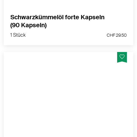
Schwarzkümmelöl forte Kapseln
1 Stück
(90 Kapseln)
CHF 29.50
1 Stück
CHF 29.50
Vegane Schwarzkümmelöl Kapseln mit 500 mg
schonend gepresstes Öl - ohne Konservierungsmittel
hergestellt in der Schweiz
MEHR PRODUKTINFOS