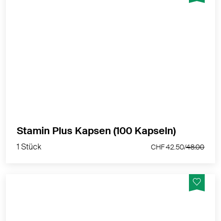
Vegane Kapseln mit Zwiebelextrakt und
Brennnesselblattpulver in einer vegetabilen
Kapselhülle - für eine tägliche, einfache Anwendung
MEHR PRODUKTINFOS
1 Stück
Stamin Plus Kapsen (100 Kapseln)
CHF 42.50/
48.00
1 Stück
CHF 42.50/
48.00