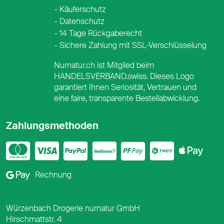
Käuferschutz
Datenschutz
14 Tage Rückgaberecht
Sichere Zahlung mit SSL-Verschlüsselung
Nurnatur.ch ist Mitglied beim
HANDELSVERBAND.swiss. Dieses Logo
garantiert Ihnen Seriosität, Vertrauen und
eine faire, transparente Bestellabwicklung.
Zahlungsmethoden
Mastercard
Visa
PayPal
PostFinance
PostFina
Twint
App
Google Pay
Rechnung
Würzenbach Drogerie nurnatur GmbH
Hirschmattstr. 4