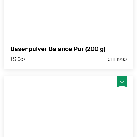
MEHR PRODUKTINFOS
1 Stück
Basenpulver Balance Pur (200 g)
CHF 19.90
1 Stück
CHF 19.90
Alpinamed Schwarzkümmelöl forte liquid –
hochwertiges Öl für Cholesterin & Ernährung
MEHR PRODUKTINFOS