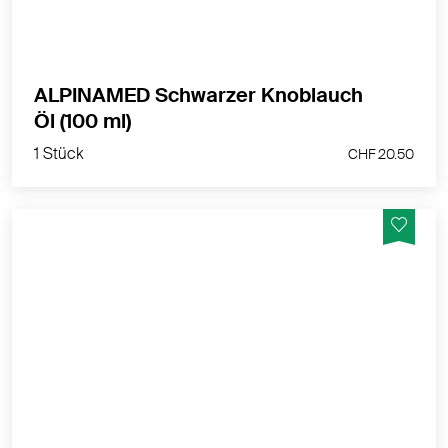
ALPINAMED Schwarzer Knoblauch
1 Stück
Öl (100 ml)
CHF 20.50
1 Stück
CHF 20.50
Vegane Schwarzkümmelöl Kapseln mit 500 mg
schonend gepresstes Öl - ohne Konservierungsmittel
hergestellt in der Schweiz
MEHR PRODUKTINFOS