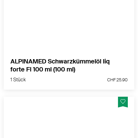
Alpinamed Schwarzkümmelöl forte liquid –
hochwertiges Öl für Cholesterin & Ernährung
MEHR PRODUKTINFOS
ALPINAMED Schwarzkümmelöl liq
1 Stück
forte Fl 100 ml (100 ml)
CHF 25.90
1 Stück
CHF 25.90
Optimale Mischung aus Mineralstoffen und
Spurenelementen - Unser Basenpulver ist ohne
Zusätze, ohne Süssungsmittel und vegan