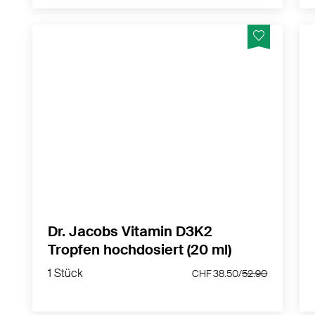
2000 I.E. (50 µg) Vitamin D3 + 50 µg
Vitamin K2 (all-trans MK-7) pro Tropfen
MEHR PRODUKTINFOS
Dr. Jacobs Vitamin D3K2
Tropfen hochdosiert (20 ml)
1 Stück
CHF 38.50/
52.90
1 Stück
CHF 38.50/
52.90