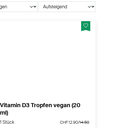
Vitamin D zur Unterstützung Ihres
Immunsystems
MEHR PRODUKTINFOS
Vitamin D3 Tropfen vegan (20
ml)
1 Stück
CHF 12.90/
14.50
1 Stück
CHF 12.90/
14.50