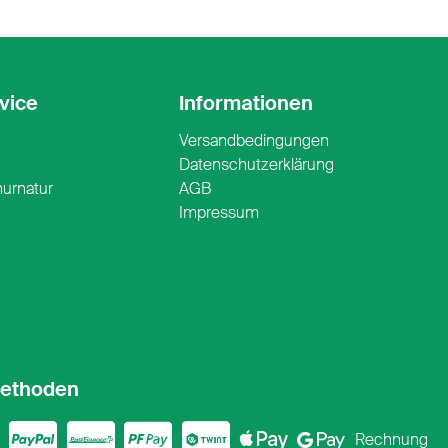
vice
Informationen
Versandbedingungen
n
Datenschutzerklärung
nurnatur
AGB
Impressum
ethoden
ercard
sa
PayPal
PostFinance
PostFinance P
Twint
ApplePay
Google
Rechnung