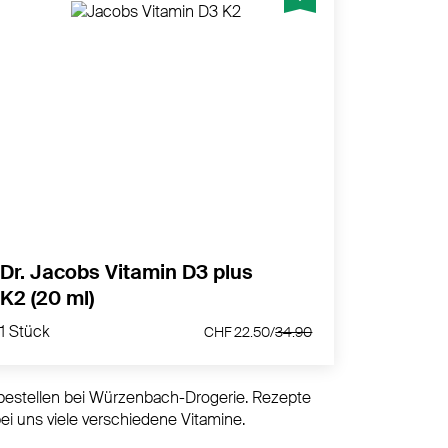
Vitamin D3 + K2 für Knochen und
Immunsystem
MEHR PRODUKTINFOS
Dr. Jacobs Vitamin D3 plus
K2 (20 ml)
1 Stück
CHF 22.50/
34.90
1 Stück
CHF 22.50/
34.90
e bestellen bei Würzenbach-Drogerie. Rezepte
ei uns viele verschiedene Vitamine.