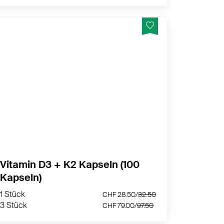
800 I.E. Vitamin D3 und 75 μg K2 in einer
vegetabilen Kapselhülle - Eigene Rezeptur
von nurnatur
MEHR PRODUKTINFOS
Vitamin D3 + K2 Kapseln (100
Kapseln)
1 Stück
CHF 28.50/
32.50
3 Stück
CHF 79.00/
97.50
1 Stück
CHF 28.50/
32.50
3 Stück
CHF 79.00/
97.50