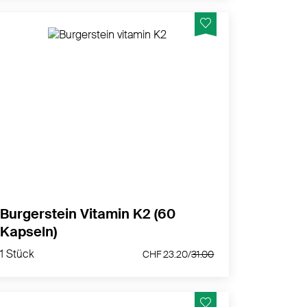
Burgerstein Vitamin K2 das geht in die
Knochen.
MEHR PRODUKTINFOS
Burgerstein Vitamin K2 (60
Kapseln)
1 Stück
CHF 23.20/
31.00
1 Stück
CHF 23.20/
31.00