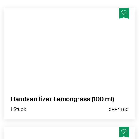
Gebrauchsfertige Hände-Desinfektion
Desinfektionsmittel mit 70-80% Ethanol - Hergestellt
in der Schweiz
MEHR PRODUKTINFOS
1 Stück
Handsanitizer Lemongrass (100 ml)
CHF 14.50
1 Stück
CHF 14.50