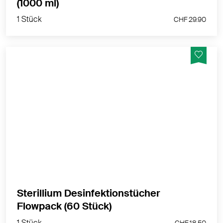
1 Stück
(1000 ml)
CHF 29.90
1 Stück
CHF 29.90
Die Sterillium 2in1 Desinfektionstücher zur
hygienischen Hände- und Flächendesinfektion, für zu
Hause und unterwegs.
MEHR PRODUKTINFOS
Sterillium Desinfektionstücher
1 Stück
Flowpack (60 Stück)
CHF 18.50
1 Stück
CHF 18.50