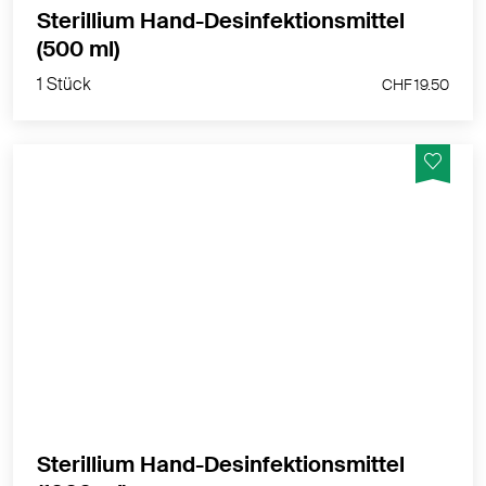
Sterillium Hand-Desinfektionsmittel
1 Stück
(500 ml)
CHF 19.50
1 Stück
CHF 19.50
Sterillium Hand-Desinfektionsmittel hat
eine Aussergewöhnlich gute Hautverträglichkeit.
MEHR PRODUKTINFOS
Sterillium Hand-Desinfektionsmittel