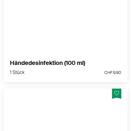
Gebrauchsfertiges Desinfektionsmittel 70-80%
Ethanol. Bakterizid, Fungizid, Viruzid.
MEHR PRODUKTINFOS
1 Stück
Händedesinfektion (100 ml)
CHF 9.90
1 Stück
CHF 9.90
Gebrauchsfertiges Desinfektionsmittel 70-80%
Ethanol. Bakterizid, Fungizid, Viruzid.