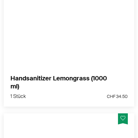
Gebrauchsfertige Hände-Desinfektion
Desinfektionsmittel mit 70-80% Ethanol - Hergestellt
in der Schweiz
MEHR PRODUKTINFOS
Handsanitizer Lemongrass (1000
1 Stück
ml)
CHF 34.50
1 Stück
CHF 34.50