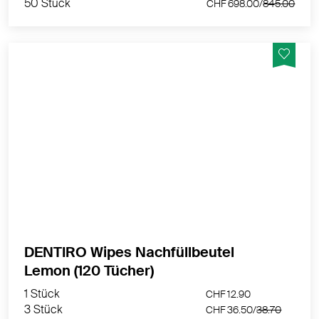
50 Stück
CHF 698.00/
845.00
100% viruzide Desinfektionstücher mit niedrigem
Alkoholgehalt für die Oberflächendesinfektion.
MEHR PRODUKTINFOS
DENTIRO Wipes Nachfüllbeutel
1 Stück
CHF 12.90
Lemon (120 Tücher)
3 Stück
CHF 36.50/
38.70
1 Stück
6 Stück
CHF 12.90
CHF 68.50/
77.40
3 Stück
CHF 36.50/
38.70
50 Stück
CHF 540.00/
645.00