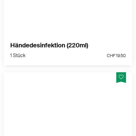
MEHR PRODUKTINFOS
1 Stück
Händedesinfektion (220ml)
CHF 19.50
1 Stück
CHF 19.50
Gebrauchsfertiges Desinfektionsmittel 70-80%
Ethanol. Bakterizid, Fungizid, Viruzid.
MEHR PRODUKTINFOS