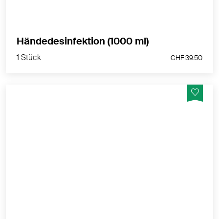
1 Stück
Händedesinfektion (1000 ml)
CHF 39.50
1 Stück
CHF 39.50
Sterillium Hand-Desinfektionsmittel hat
eine Aussergewöhnlich gute Hautverträglichkeit.
MEHR PRODUKTINFOS