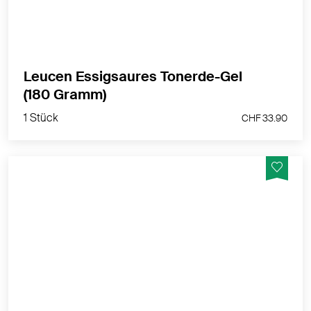
Leucen Essigsaures Tonerde-Gel
1 Stück
(180 Gramm)
CHF 33.90
1 Stück
CHF 33.90
Similasan Sonnenbrandspray hilft bei Sonnenbrand
und kleinflächigen Verbrennungen.
MEHR PRODUKTINFOS
Dies ist ein zugelassenes Arzneimittel. Lesen Sie die