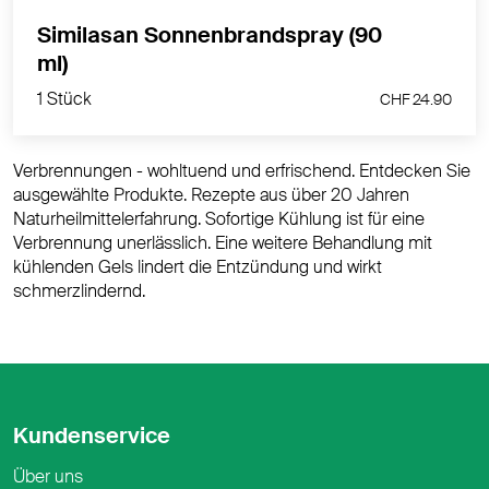
Bei Arzneimitteln ohne Packungsbeilage: Lesen Sie
Similasan Sonnenbrandspray (90
die Angaben auf der Packung
ml)
Zulassungsinhaberin: Similasan AG
1 Stück
CHF 24.90
Medikamente der Liste C und D dürfen in Drogerien
und Apotheken direkt vor Ort bezogen werden. Ein
Versand dieser Arzneimittel ist jedoch nicht zulässig.
Verbrennungen - wohltuend und erfrischend. Entdecken Sie
Gerne können Sie das entsprechende Medikament
ausgewählte Produkte. Rezepte aus über 20 Jahren
persönlich bei uns in der nurnatur Drogerie in Luzern
Naturheilmittelerfahrung. Sofortige Kühlung ist für eine
abholen. Wir freuen uns auf Ihren Besuch.
Verbrennung unerlässlich. Eine weitere Behandlung mit
kühlenden Gels lindert die Entzündung und wirkt
schmerzlindernd.
Kundenservice
Über uns