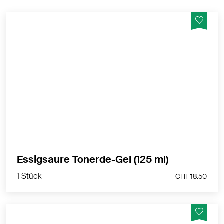
Der Allrounder für Ihre Hausapotheke - Hergestellt in
der Schweiz
MEHR PRODUKTINFOS
1 Stück
Essigsaure Tonerde-Gel (125 ml)
CHF 18.50
1 Stück
CHF 18.50