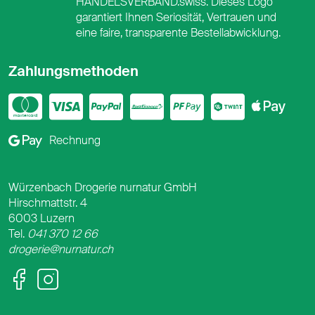
HANDELSVERBAND.swiss. Dieses Logo
garantiert Ihnen Seriosität, Vertrauen und
eine faire, transparente Bestellabwicklung.
Zahlungsmethoden
Mastercard
Visa
PayPal
PostFinance
PostFina
Twint
App
Google Pay
Rechnung
Würzenbach Drogerie nurnatur GmbH
Hirschmattstr. 4
6003 Luzern
Tel.
041 370 12 66
drogerie@nurnatur.ch
Facebook
Instagram