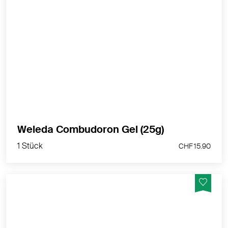
Combudoron kühlt sofort, wirkt
entzündungshemmend und fördert die Wundheilung
bei leichten, kleinflächigen Verbrennungen ersten
Grades, Sonnenbrand und Insektenstichen.
MEHR PRODUKTINFOS
Dies ist ein zugelassenes Arzneimittel. Lesen Sie die
Packungsbeilage.
Weleda Combudoron Gel (25g)
Bei Arzneimitteln ohne Packungsbeilage: Lesen Sie
die Angaben auf der Packung
1 Stück
CHF 15.90
Zulassungsinhaberin: Weleda AG
Medikamente der Liste C und D dürfen in Drogerien
und Apotheken direkt vor Ort bezogen werden. Ein
Versand dieser Arzneimittel ist jedoch nicht zulässig.
Gerne können Sie das entsprechende Medikament
persönlich bei uns in der nurnatur Drogerie in Luzern