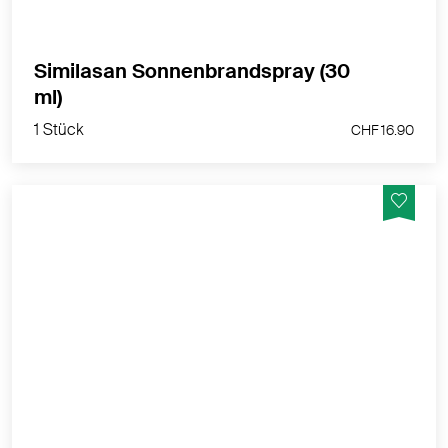
Packungsbeilage.
Bei Arzneimitteln ohne Packungsbeilage: Lesen Sie
Similasan Sonnenbrandspray (30
die Angaben auf der Packung
ml)
Zulassungsinhaberin: Similasan AG
1 Stück
CHF 16.90
Medikamente der Liste C und D dürfen in Drogerien
und Apotheken direkt vor Ort bezogen werden. Ein
Versand dieser Arzneimittel ist jedoch nicht zulässig.
Gerne können Sie das entsprechende Medikament
persönlich bei uns in der nurnatur Drogerie in Luzern
abholen. Wir freuen uns auf Ihren Besuch.
Similasan Sonnenbrandspray hilft bei Sonnenbrand
und kleinflächigen Verbrennungen.
MEHR PRODUKTINFOS
Dies ist ein zugelassenes Arzneimittel. Lesen Sie die
Packungsbeilage.