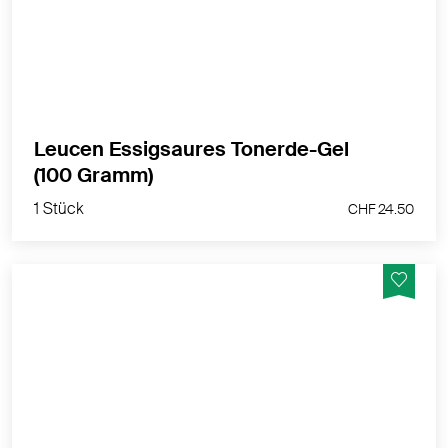
MEHR PRODUKTINFOS
Leucen Essigsaures Tonerde-Gel
1 Stück
(100 Gramm)
CHF 24.50
1 Stück
CHF 24.50
Gehört zu jeder Sommer- und Reiseapotheke.
MEHR PRODUKTINFOS