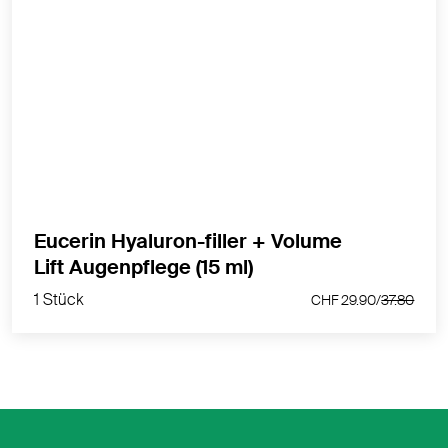
Volumengebende Augenpflege mit LSF 15 für alle
Hauttypen
MEHR PRODUKTINFOS
Eucerin Hyaluron-filler + Volume
1 Stück
Lift Augenpflege (15 ml)
CHF 29.90/
37.80
1 Stück
CHF 29.90/
37.80