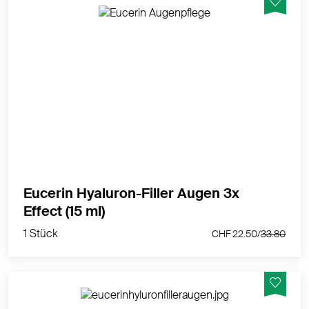
Auffüll-Effekt zur sichtbaren Milderung selbst
ausgeprägter Falten.
MEHR PRODUKTINFOS
Eucerin Hyaluron-Filler Augen 3x
1 Stück
Effect (15 ml)
CHF 22.50/
33.80
1 Stück
CHF 22.50/
33.80