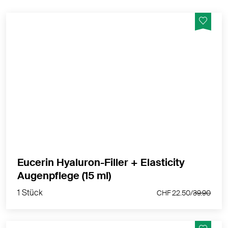
Anti-Age Augenpflege mit LSF 20 für reife Haut
MEHR PRODUKTINFOS
Eucerin Hyaluron-Filler + Elasticity
1 Stück
Augenpflege (15 ml)
CHF 22.50/
39.90
1 Stück
CHF 22.50/
39.90