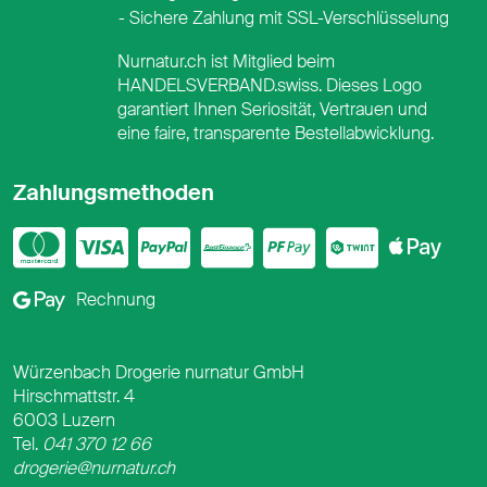
Sichere Zahlung mit SSL-Verschlüsselung
Nurnatur.ch ist Mitglied beim
HANDELSVERBAND.swiss. Dieses Logo
garantiert Ihnen Seriosität, Vertrauen und
eine faire, transparente Bestellabwicklung.
Zahlungsmethoden
Mastercard
Visa
PayPal
PostFinance
PostFina
Twint
App
Google Pay
Rechnung
Würzenbach Drogerie nurnatur GmbH
Hirschmattstr. 4
6003 Luzern
Tel.
041 370 12 66
drogerie@nurnatur.ch