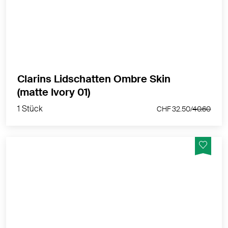
Effekt.
MEHR PRODUKTINFOS
Clarins Lidschatten Ombre Skin
1 Stück
(matte Ivory 01)
CHF 32.50/
40.60
1 Stück
CHF 32.50/
40.60
Sie sind farbintensiv und verschönern Ihre Augenlider
mit einer cremigen Textur und einem Second-Skin-
Effekt.