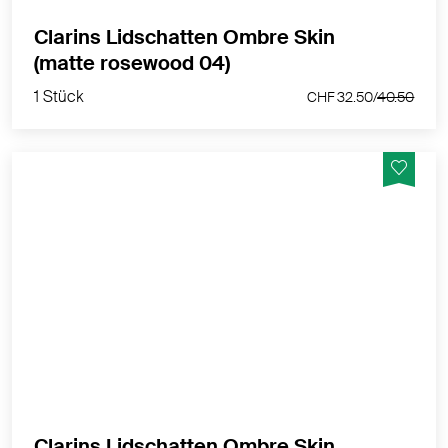
Clarins Lidschatten Ombre Skin
1 Stück
(matte rosewood 04)
CHF 32.50/
40.50
1 Stück
CHF 32.50/
40.50
Sie sind farbintensiv und verschönern Ihre Augenlider
mit einer cremigen Textur und einem Second-Skin-
Effekt.
MEHR PRODUKTINFOS
Clarins Lidschatten Ombre Skin