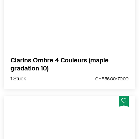
4 intensive Lidschattennuancen & langer Halt
MEHR PRODUKTINFOS
Clarins Ombre 4 Couleurs (maple
1 Stück
gradation 10)
CHF 56.00/
70.00
1 Stück
CHF 56.00/
70.00
Sie sind farbintensiv und verschönern Ihre Augenlider
mit einer cremigen Textur und einem Second-Skin-