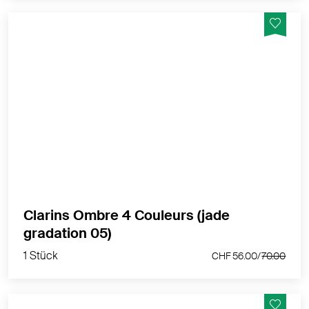
4 intensive Lidschattennuancen & langer Halt
MEHR PRODUKTINFOS
Clarins Ombre 4 Couleurs (jade
1 Stück
gradation 05)
CHF 56.00/
70.00
1 Stück
CHF 56.00/
70.00