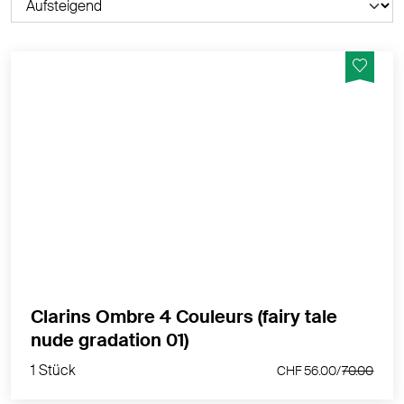
4 intensive Lidschattennuancen & langer Halt
MEHR PRODUKTINFOS
Clarins Ombre 4 Couleurs (fairy tale
1 Stück
nude gradation 01)
CHF 56.00/
70.00
1 Stück
CHF 56.00/
70.00