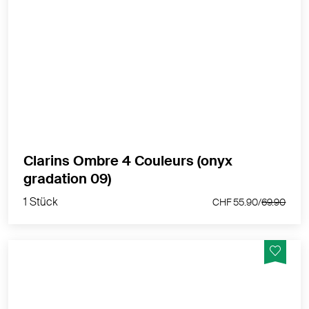
4 intensive Lidschattennuancen & langer Halt
MEHR PRODUKTINFOS
Clarins Ombre 4 Couleurs (onyx
1 Stück
gradation 09)
CHF 55.90/
69.90
1 Stück
CHF 55.90/
69.90