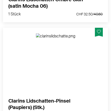
1 Stück
(satin Mocha 06)
CHF 32.50/
40.60
1 Stück
CHF 32.50/
40.60
Lidschatten-Pinsel aus synthetischen Fasern
MEHR PRODUKTINFOS
Clarins Lidschatten-Pinsel
1 Stück
(Paupiers) (Stk.)
CHF 29.80/
37.20