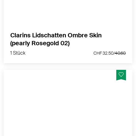
MEHR PRODUKTINFOS
Clarins Lidschatten Ombre Skin
1 Stück
(pearly Rosegold 02)
CHF 32.50/
40.60
1 Stück
CHF 32.50/
40.60
Sie sind farbintensiv und verschönern Ihre Augenlider
mit einer cremigen Textur und einem Second-Skin-
Effekt.
MEHR PRODUKTINFOS