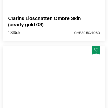
Clarins Lidschatten Ombre Skin
1 Stück
(pearly gold 03)
CHF 32.50/
40.60
1 Stück
CHF 32.50/
40.60
Sie sind farbintensiv und verschönern Ihre Augenlider
mit einer cremigen Textur und einem Second-Skin-
Effekt.
MEHR PRODUKTINFOS