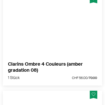
4 intensive Lidschattennuancen & langer Halt
MEHR PRODUKTINFOS
Clarins Ombre 4 Couleurs (amber
1 Stück
gradation 08)
CHF 56.00/
70.00
1 Stück
CHF 56.00/
70.00