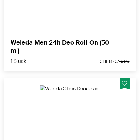
MEHR PRODUKTINFOS
Weleda Men 24h Deo Roll-On (50
1 Stück
ml)
CHF 8.70/
10.90
1 Stück
CHF 8.70/
10.90
Natürlich frisch mit zuverlässiger und natürlicher
Wirkung, 24h. Ohne Aluminiumsalze.
MEHR PRODUKTINFOS