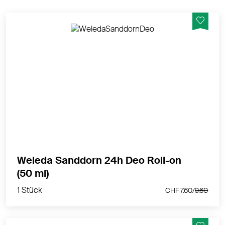
24h zuverlässiger Schutz mit fruchtiger Frische. Ohne
Aluminiumsalze
MEHR PRODUKTINFOS
Weleda Sanddorn 24h Deo Roll-on
1 Stück
(50 ml)
CHF 7.60/
9.60
1 Stück
CHF 7.60/
9.60