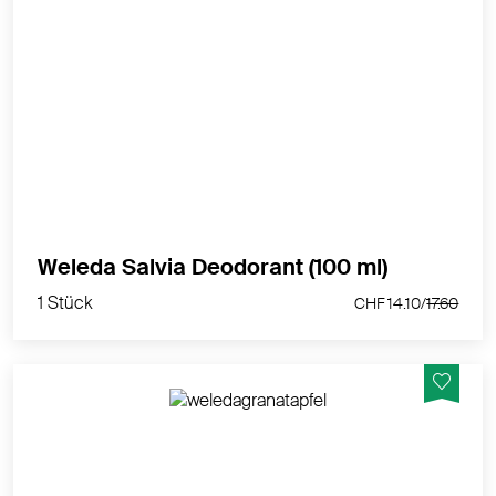
Natürlich herb mit zuverlässiger und natürlicher
Wirkung. Ohne Aluminiumsalze.
MEHR PRODUKTINFOS
1 Stück
Weleda Salvia Deodorant (100 ml)
CHF 14.10/
17.60
1 Stück
CHF 14.10/
17.60
24h zuverlässiger Schutz und sinnlicher Duft ohne