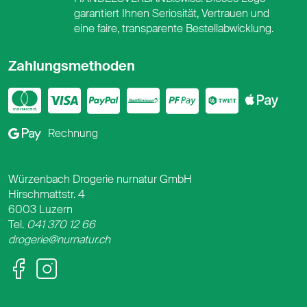
garantiert Ihnen Seriosität, Vertrauen und
eine faire, transparente Bestellabwicklung.
Zahlungsmethoden
Mastercard
Visa
PayPal
PostFinance
PostFina
Twint
App
Google Pay
Rechnung
Würzenbach Drogerie nurnatur GmbH
Hirschmattstr. 4
6003 Luzern
Tel.
041 370 12 66
drogerie@nurnatur.ch
Facebook
Instagram