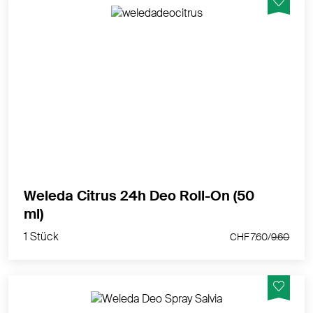
24h zuverlässiger Schutz und natürliche Frische ohne
Aluminiumsalze
MEHR PRODUKTINFOS
Weleda Citrus 24h Deo Roll-On (50
1 Stück
ml)
CHF 7.60/
9.60
1 Stück
CHF 7.60/
9.60