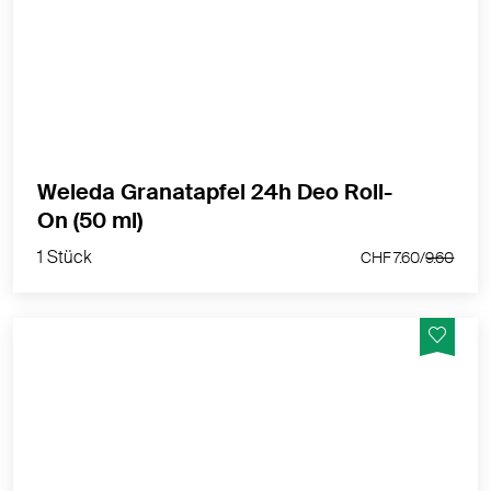
Aluminiumsalze
MEHR PRODUKTINFOS
Weleda Granatapfel 24h Deo Roll-
1 Stück
On (50 ml)
CHF 7.60/
9.60
1 Stück
CHF 7.60/
9.60
24h zuverlässiger Schutz und belebende Frische für
Männer. Ohne Aluminiumsalze.