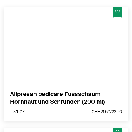
Reduziert Verhornungen und Schrunden auf
natürliche Weise
MEHR PRODUKTINFOS
Allpresan pedicare Fussschaum
1 Stück
Hornhaut und Schrunden (200 ml)
CHF 21.50/
23.70
1 Stück
CHF 21.50/
23.70