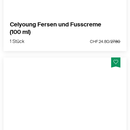
Celyoung Fersen und Fusscreme
1 Stück
(100 ml)
CHF 24.80/
27.80
1 Stück
CHF 24.80/
27.80
Pflegt und schützt Ihre Haut
MEHR PRODUKTINFOS