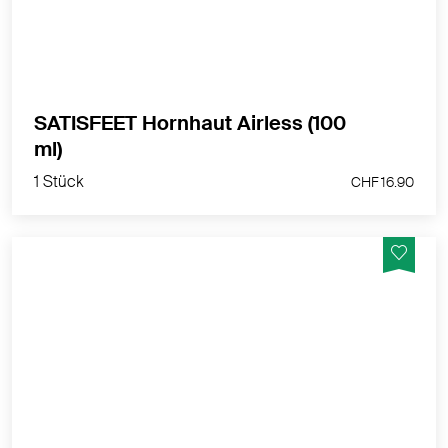
SATISFEET Hornhaut Airless (100
1 Stück
ml)
CHF 16.90
1 Stück
CHF 16.90
Mit Celyoung haben Sie schöne und gesunde Füße,
so können Sie sich sehen lassen.
MEHR PRODUKTINFOS