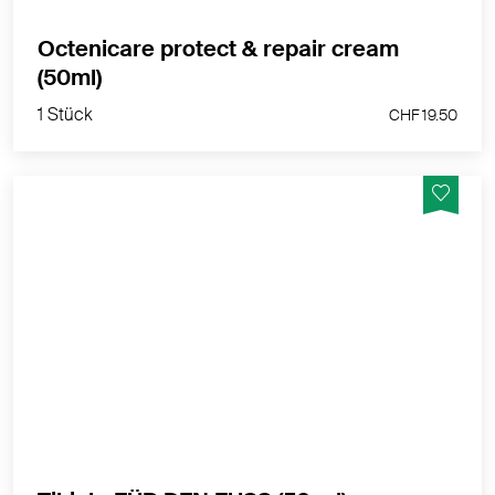
Octenicare protect & repair cream
1 Stück
(50ml)
CHF 19.50
1 Stück
CHF 19.50
Macht Haut und Nägel geschmeidig und ist ideal
geeignet, Verhornungen aufzuweichen und das
Einwachsen von Nägeln zu verhindern.
MEHR PRODUKTINFOS