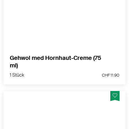
Gehwol Hornhaut-Creme entfernt störende Hornhaut
in 28 Tagen.
MEHR PRODUKTINFOS
Gehwol med Hornhaut-Creme (75
1 Stück
ml)
CHF 11.90
1 Stück
CHF 11.90
Gehwol Hornhaut-Creme entfernt störende Hornhaut