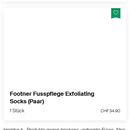
Die Footner Fußpflege Maske ist eine neue, höchst
effektive Lösung, mit der Hornhaut und Fersenrisse
sich durch nur eine Anwendung in den Griff
bekommen lassen.
MEHR PRODUKTINFOS
Footner Fusspflege Exfoliating
1 Stück
Socks (Paar)
CHF 34.90
1 Stück
CHF 34.90
Hornhaut - Produkte gegen trockene, verhornte Füsse. Alles