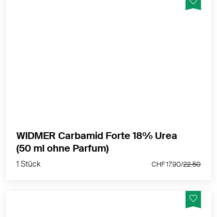
Die Haut wird glatt, weich und nachhaltig vor dem
Austrocknen geschützt
MEHR PRODUKTINFOS
WIDMER Carbamid Forte 18% Urea
1 Stück
(50 ml ohne Parfum)
CHF 17.90/
22.50
1 Stück
CHF 17.90/
22.50