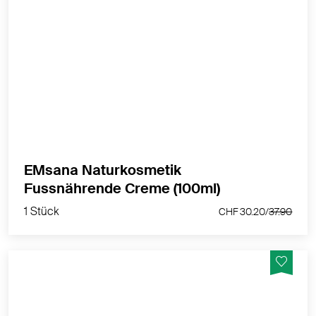
Nährend und pflegend für beanspruchte Füsse
MEHR PRODUKTINFOS
EMsana Naturkosmetik
1 Stück
Fussnährende Creme (100ml)
CHF 30.20/
37.90
1 Stück
CHF 30.20/
37.90