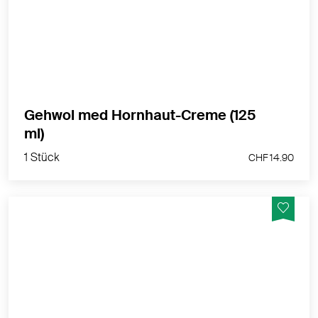
in 28 Tagen.
MEHR PRODUKTINFOS
Gehwol med Hornhaut-Creme (125
1 Stück
ml)
CHF 14.90
1 Stück
CHF 14.90
Fusscreme bei trockener und spröder Haut.
MEHR PRODUKTINFOS