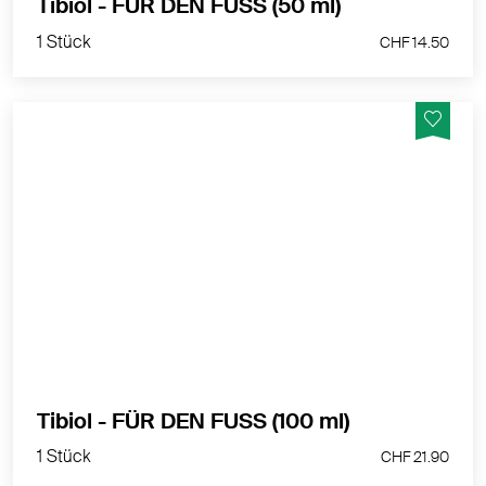
1 Stück
Tibiol - FÜR DEN FUSS (50 ml)
CHF 14.50
1 Stück
CHF 14.50
Macht Haut und Nägel geschmeidig und ist ideal
geeignet, Verhornungen aufzuweichen und das
Einwachsen von Nägeln zu verhindern.
MEHR PRODUKTINFOS
1 Stück
Tibiol - FÜR DEN FUSS (100 ml)
CHF 21.90
1 Stück
CHF 21.90