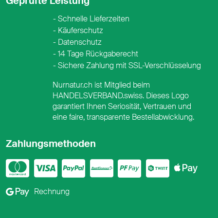
Geprüfte Leistung
Schnelle Lieferzeiten
Käuferschutz
Datenschutz
14 Tage Rückgaberecht
Sichere Zahlung mit SSL-Verschlüsselung
Nurnatur.ch ist Mitglied beim
HANDELSVERBAND.swiss. Dieses Logo
garantiert Ihnen Seriosität, Vertrauen und
eine faire, transparente Bestellabwicklung.
Zahlungsmethoden
Mastercard
Visa
PayPal
PostFinance
PostFina
Twint
App
Google Pay
Rechnung