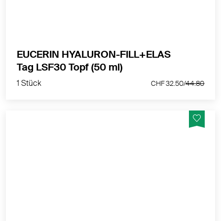
EUCERIN HYALURON-FILL+ELAS
1 Stück
Tag LSF30 Topf (50 ml)
CHF 32.50/
44.80
1 Stück
CHF 32.50/
44.80
Auffüll-Effekt zur sichtbaren Milderung selbst
ausgeprägter Falten.
MEHR PRODUKTINFOS