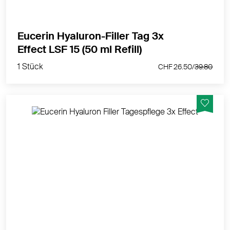
Eucerin Hyaluron-Filler Tag 3x
1 Stück
Effect LSF 15 (50 ml Refill)
CHF 26.50/
39.80
1 Stück
CHF 26.50/
39.80
Auffüll-Effekt zur sichtbaren Milderung selbst
ausgeprägter Falten.
MEHR PRODUKTINFOS