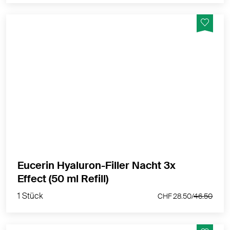
Auffüll-Effekt zur sichtbaren Milderung selbst
ausgeprägter Falten.
MEHR PRODUKTINFOS
Eucerin Hyaluron-Filler Nacht 3x
1 Stück
Effect (50 ml Refill)
CHF 28.50/
46.50
1 Stück
CHF 28.50/
46.50