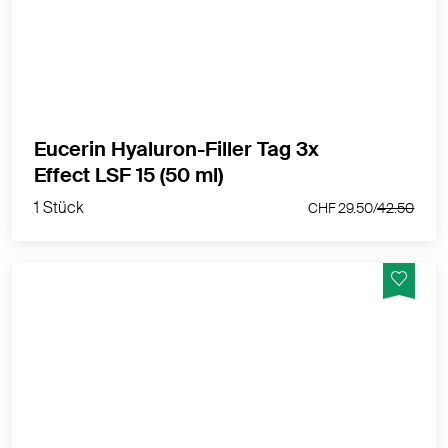
MEHR PRODUKTINFOS
Eucerin Hyaluron-Filler Tag 3x
1 Stück
Effect LSF 15 (50 ml)
CHF 29.50/
42.50
1 Stück
CHF 29.50/
42.50
Die Anti-Aging Creme gegen Falten und
sonnenbedingte Hautalterung
MEHR PRODUKTINFOS