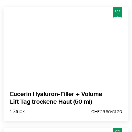
Volumengebende Tagespflege mit reichhaltiger
Formel und LSF 15.
MEHR PRODUKTINFOS
Eucerin Hyaluron-Filler + Volume
1 Stück
Lift Tag trockene Haut (50 ml)
CHF 26.50/
51.20
1 Stück
CHF 26.50/
51.20