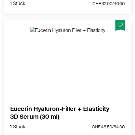
1 Stück
CHF 32.00/
40.00
Ein Serum für Milderung von Falten und Reduzierung
von Altersflecken
MEHR PRODUKTINFOS
Eucerin Hyaluron-Filler + Elasticity
1 Stück
3D Serum (30 ml)
CHF 48.50/
64.00
1 Stück
CHF 48.50/
64.00