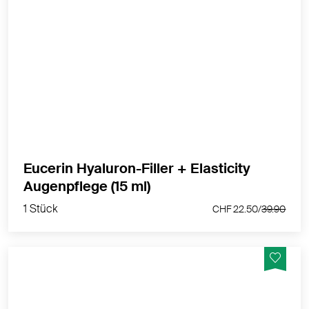
Anti-Age Augenpflege mit LSF 20 für reife Haut
MEHR PRODUKTINFOS
Eucerin Hyaluron-Filler + Elasticity
1 Stück
Augenpflege (15 ml)
CHF 22.50/
39.90
1 Stück
CHF 22.50/
39.90