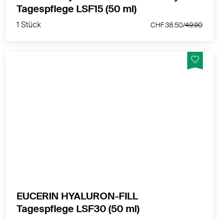
1 Stück
Tagespflege LSF15 (50 ml)
CHF 38.50/
49.90
1 Stück
CHF 38.50/
49.90
Auffüll-Effekt zur sichtbaren Milderung selbst
ausgeprägter Falten.
MEHR PRODUKTINFOS
EUCERIN HYALURON-FILL
1 Stück
Tagespflege LSF30 (50 ml)
CHF 32.00/
40.00