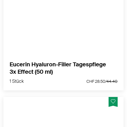
Auffüll-Effekt zur sichtbaren Milderung erster Falten.
MEHR PRODUKTINFOS
Eucerin Hyaluron-Filler Tagespflege
1 Stück
3x Effect (50 ml)
CHF 28.50/
44.40
1 Stück
CHF 28.50/
44.40