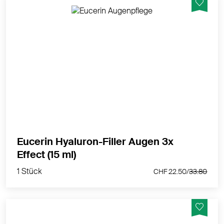
Auffüll-Effekt zur sichtbaren Milderung selbst
ausgeprägter Falten.
MEHR PRODUKTINFOS
Eucerin Hyaluron-Filler Augen 3x
1 Stück
Effect (15 ml)
CHF 22.50/
33.80
1 Stück
CHF 22.50/
33.80