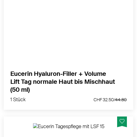
Volumengebende Tagespflege mit LSF 15.
MEHR PRODUKTINFOS
Eucerin Hyaluron-Filler + Volume
Lift Tag normale Haut bis Mischhaut
1 Stück
(50 ml)
CHF 32.50/
44.80
1 Stück
CHF 32.50/
44.80