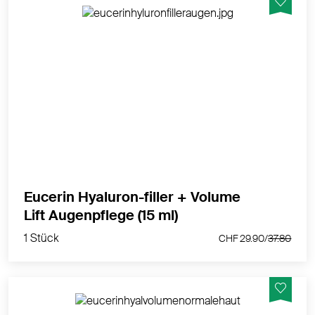
Volumengebende Augenpflege mit LSF 15 für alle
Hauttypen
MEHR PRODUKTINFOS
Eucerin Hyaluron-filler + Volume
1 Stück
Lift Augenpflege (15 ml)
CHF 29.90/
37.80
1 Stück
CHF 29.90/
37.80