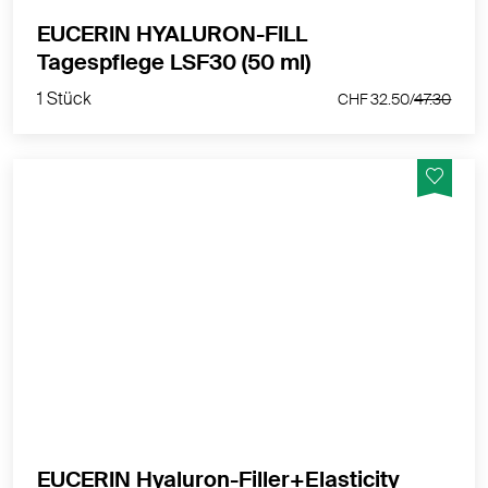
EUCERIN HYALURON-FILL
1 Stück
Tagespflege LSF30 (50 ml)
CHF 32.50/
47.30
1 Stück
CHF 32.50/
47.30
Stimuliert die Kollagenproduktion und verbessert die
Elastizität der Haut
MEHR PRODUKTINFOS
EUCERIN Hyaluron-Filler+Elasticity