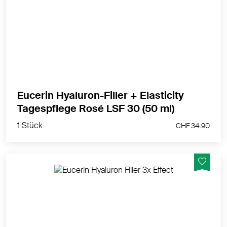
Die Tagespflege verleiht einen rosig strahlenden Teint.
MEHR PRODUKTINFOS
Eucerin Hyaluron-Filler + Elasticity
1 Stück
Tagespflege Rosé LSF 30 (50 ml)
CHF 34.90
1 Stück
CHF 34.90
Auffüll-Effekt zur sichtbaren Milderung selbst
ausgeprägter Falten.