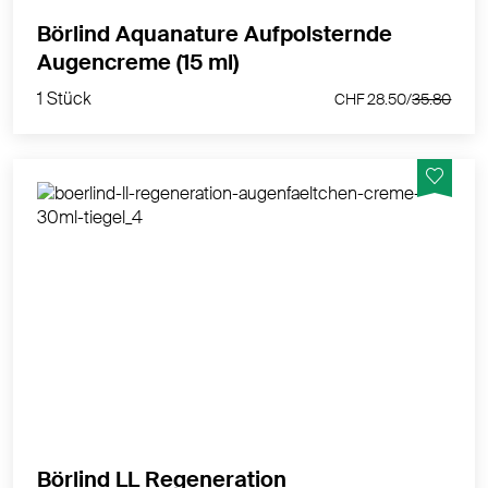
Börlind Aquanature Aufpolsternde
1 Stück
Augencreme (15 ml)
CHF 28.50/
35.80
1 Stück
CHF 28.50/
35.80
System Vitality - bei regenerationsbedürftiger Haut,
Augenfältchen-Creme
MEHR PRODUKTINFOS
Börlind LL Regeneration