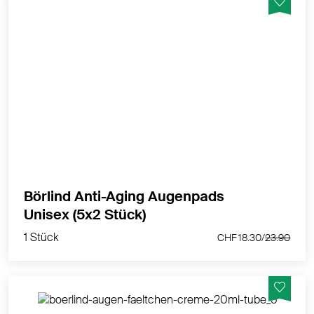
Faltenmindernd. Feuchtigkeitsspendend. Erfrischend.
MEHR PRODUKTINFOS
Zurzeit nicht lieferbar
Sie können sich benachrichtigen lassen, sobald der
Artikel wieder verfügbar ist.
Börlind Anti-Aging Augenpads
Unisex (5x2 Stück)
1 Stück
CHF 18.30/
23.90
BENACHRICHTIGEN