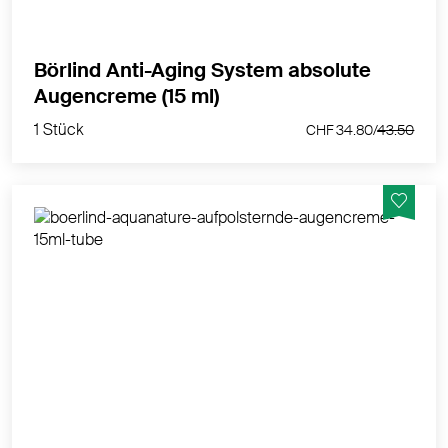
Börlind Anti-Aging System absolute
1 Stück
Augencreme (15 ml)
CHF 34.80/
43.50
1 Stück
CHF 34.80/
43.50
System Hydro - bei ersten Fältchen &
feuchtigkeitsarmer Haut, aufpolsternde Augencreme
MEHR PRODUKTINFOS