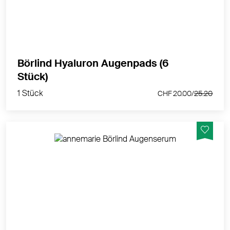
MEHR PRODUKTINFOS
Börlind Hyaluron Augenpads (6
1 Stück
Stück)
CHF 20.00/
25.20
1 Stück
CHF 20.00/
25.20
Abschwellend. Energetisierend. Weichzeichnend.
MEHR PRODUKTINFOS