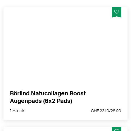
Straffend. Glättend. Erfrischend.
MEHR PRODUKTINFOS
Börlind Natucollagen Boost
1 Stück
Augenpads (6x2 Pads)
CHF 23.10/
28.90
1 Stück
CHF 23.10/
28.90