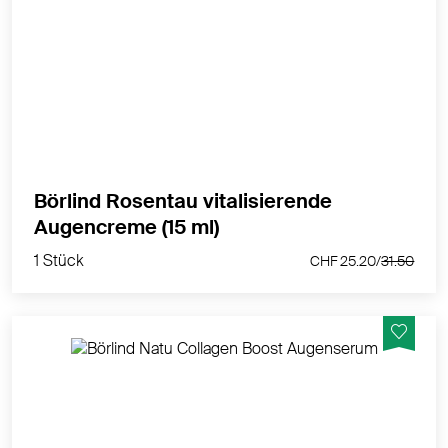
Vitalisierend. Schützend. Glättend.
MEHR PRODUKTINFOS
Börlind Rosentau vitalisierende
1 Stück
Augencreme (15 ml)
CHF 25.20/
31.50
1 Stück
CHF 25.20/
31.50
Liftend. Erfrischend. Abschwellend.