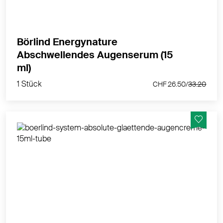
Börlind Energynature
Abschwellendes Augenserum (15
1 Stück
ml)
CHF 26.50/
33.20
1 Stück
CHF 26.50/
33.20
System Anti-Aging - bei Falten & anspruchsvoller
Haut, glättende Augencreme
MEHR PRODUKTINFOS