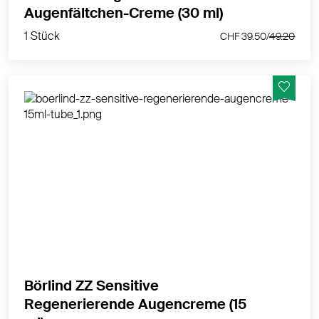
1 Stück
Augenfältchen-Creme (30 ml)
CHF 39.50/
49.20
1 Stück
CHF 39.50/
49.20
System Anti-Stress - bei empfindlicher Haut,
regenerierende Augencreme
MEHR PRODUKTINFOS
Börlind ZZ Sensitive
Regenerierende Augencreme (15