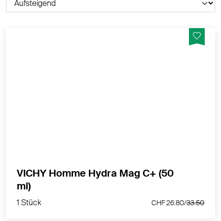
Feuchtigkeitspflege Anti-Müdigkeit für Gesicht und
Augen
MEHR PRODUKTINFOS
VICHY Homme Hydra Mag C+ (50
1 Stück
ml)
CHF 26.80/
33.50
1 Stück
CHF 26.80/
33.50