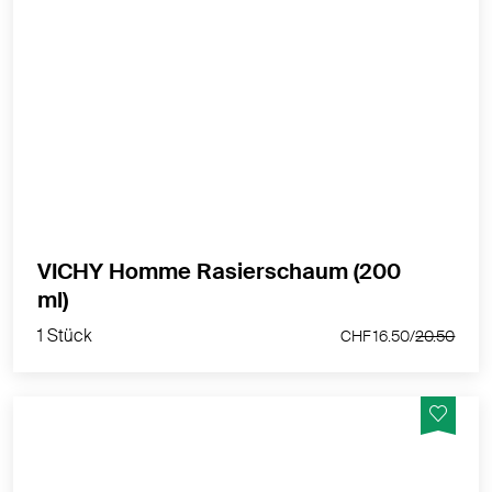
Für Männer mit empfindlicher oder Problemhaut
(eingewachsenen Barthaaren, Pickel nach der Rasur).
MEHR PRODUKTINFOS
VICHY Homme Rasierschaum (200
1 Stück
ml)
CHF 16.50/
20.50
1 Stück
CHF 16.50/
20.50