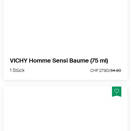
Hautberuhigender Balsam für empfindliche Haut
MEHR PRODUKTINFOS
1 Stück
VICHY Homme Sensi Baume (75 ml)
CHF 27.90/
34.90
1 Stück
CHF 27.90/
34.90
Die Anti-Age Gesichtspflege mit Hyaluron – speziell für
anspruchsvolle und empfindliche Männerhaut.