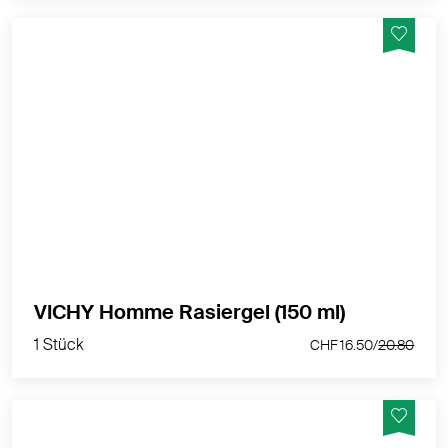
Für Männer mit empfindlicher oder Problemhaut
(eingewachsenen Barthaaren, Pickel nach der Rasur...).
MEHR PRODUKTINFOS
1 Stück
VICHY Homme Rasiergel (150 ml)
CHF 16.50/
20.80
1 Stück
CHF 16.50/
20.80