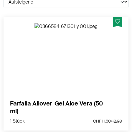
Pralle Feuchtigkeit für DIY-Rezepturen und Puristen.
Aloe Vera füllt langanhaltend die Feuchtigkeitsdepots
der Haut, beschleunigt die Zellregeneration und regt
die Collagenproduktion an. Die Elastizität der Haut wird
gesteigert und Trockenheitsfältchen reduziert.
MEHR PRODUKTINFOS
Farfalla Allover-Gel Aloe Vera (50
1 Stück
ml)
CHF 11.50/
12.90
1 Stück
CHF 11.50/
12.90