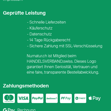
Geprüfte Leistung
Schnelle Lieferzeiten
Käuferschutz
Datenschutz
14 Tage Rückgaberecht
Sichere Zahlung mit SSL-Verschlüsselung
Nurnatur.ch ist Mitglied beim
HANDELSVERBAND.swiss. Dieses Logo
garantiert Ihnen Seriosität, Vertrauen und
eine faire, transparente Bestellabwicklung.
Zahlungsmethoden
Mastercard
Visa
PayPal
PostFinance
PostFina
Twint
App
Google Pay
Rechnung