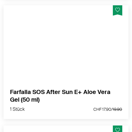
Besänftigende und erfrischende Pflege nach dem
Sonnenbad.
MEHR PRODUKTINFOS
Farfalla SOS After Sun E+ Aloe Vera
1 Stück
Gel (50 ml)
CHF 17.90/
19.90
1 Stück
CHF 17.90/
19.90