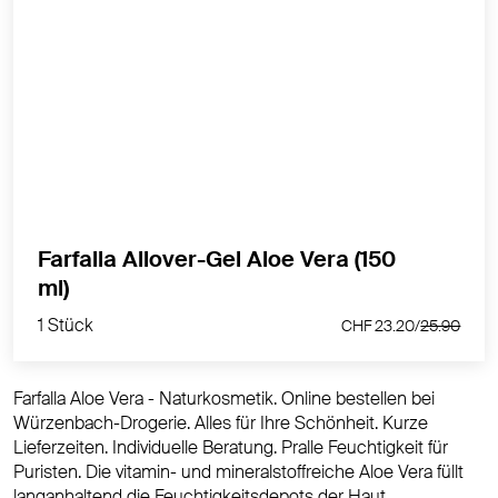
Pralle Feuchtigkeit für DIY-Rezepturen und Puristen.
Aloe Vera füllt langanhaltend die Feuchtigkeitsdepots
der Haut, beschleunigt die Zellregeneration und regt
die Collagenproduktion an. Die Elastizität der Haut wird
gesteigert und Trockenheitsfältchen reduziert.
MEHR PRODUKTINFOS
Farfalla Allover-Gel Aloe Vera (150
1 Stück
ml)
CHF 23.20/
25.90
1 Stück
CHF 23.20/
25.90
Farfalla Aloe Vera - Naturkosmetik. Online bestellen bei
Würzenbach-Drogerie. Alles für Ihre Schönheit. Kurze
Lieferzeiten. Individuelle Beratung. Pralle Feuchtigkeit für
Puristen. Die vitamin- und mineralstoffreiche Aloe Vera füllt
langanhaltend die Feuchtigkeitsdepots der Haut,