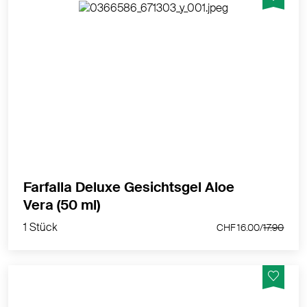
Besänftigende Feuchtigkeit nach dem Sonnenbad,
nach der Epilation oder bei jugendlich-unreiner
Gesichtshaut.
MEHR PRODUKTINFOS
Farfalla Deluxe Gesichtsgel Aloe
1 Stück
Vera (50 ml)
CHF 16.00/
17.90
1 Stück
CHF 16.00/
17.90