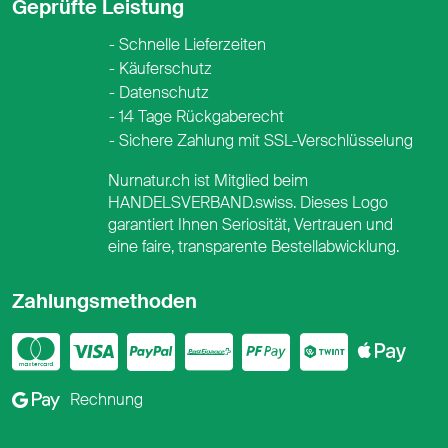
Geprüfte Leistung
Schnelle Lieferzeiten
Käuferschutz
Datenschutz
14 Tage Rückgaberecht
Sichere Zahlung mit SSL-Verschlüsselung
Nurnatur.ch ist Mitglied beim
HANDELSVERBAND.swiss. Dieses Logo
garantiert Ihnen Seriosität, Vertrauen und
eine faire, transparente Bestellabwicklung.
Zahlungsmethoden
Mastercard
Visa
PayPal
PostFinance
PostFina
Twint
App
Google Pay
Rechnung