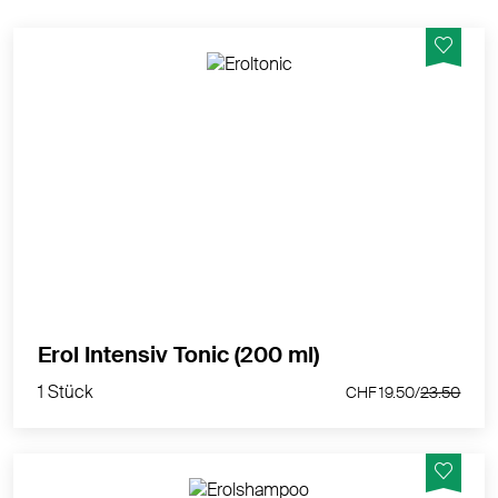
EROL Intensiv Tonic mit 27% Hamamelis und
ätherischen Ölen reduziert den Juckreiz und beruhigt
die Kopfhaut von der ersten Anwendung an. Der
Zustand der Kopfhaut wird spu?rbar verbessert und
das natürliche Gleichgewicht wird wiederhergestellt.
MEHR PRODUKTINFOS
1 Stück
Erol Intensiv Tonic (200 ml)
CHF 19.50/
23.50
1 Stück
CHF 19.50/
23.50