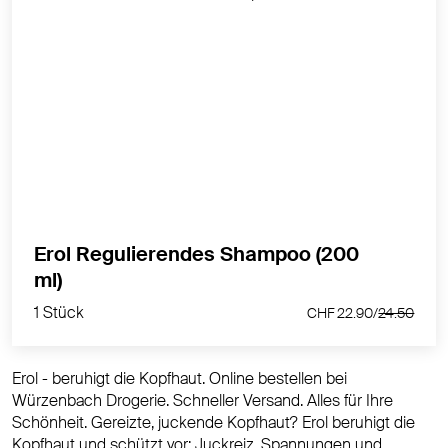
EROL Regulierendes Shampoo mit 27% Hamamelis
lindert Juckreiz, Brennen und Irritationen sensibler
Kopfhaut und unterstützt die natürliche
Schutzfunktion.
MEHR PRODUKTINFOS
Erol Regulierendes Shampoo (200
1 Stück
ml)
CHF 22.90/
24.50
1 Stück
CHF 22.90/
24.50
Erol - beruhigt die Kopfhaut. Online bestellen bei
Würzenbach Drogerie. Schneller Versand. Alles für Ihre
Schönheit. Gereizte, juckende Kopfhaut? Erol beruhigt die
Kopfhaut und schützt vor: Juckreiz, Spannungen und