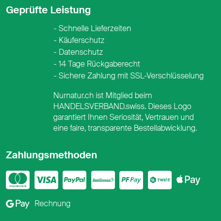
Geprüfte Leistung
Schnelle Lieferzeiten
Käuferschutz
Datenschutz
14 Tage Rückgaberecht
Sichere Zahlung mit SSL-Verschlüsselung
Nurnatur.ch ist Mitglied beim
HANDELSVERBAND.swiss. Dieses Logo
garantiert Ihnen Seriosität, Vertrauen und
eine faire, transparente Bestellabwicklung.
Zahlungsmethoden
Mastercard
Visa
PayPal
PostFinance
PostFina
Twint
App
Google Pay
Rechnung