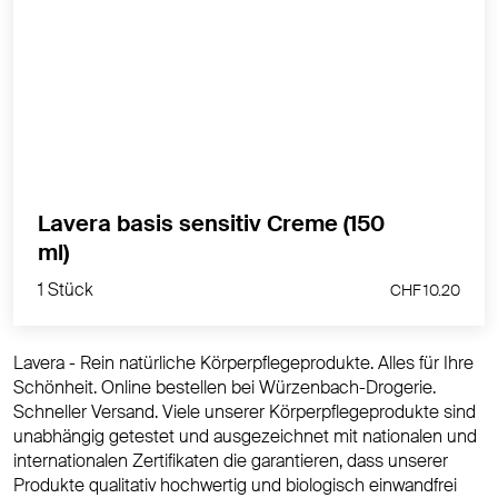
Für sehr trockene Haut – besonders intensive Pflege
& Schutz vor dem Austrocknen. Mit Bio-Aloe Vera &
Biomandelöl. Schütz vor Austrocknen, 24 h intensive
Feuchtigkeit, 100 % natürlich schöne Haut.
MEHR PRODUKTINFOS
Lavera basis sensitiv Creme (150
1 Stück
ml)
CHF 10.20
1 Stück
CHF 10.20
Lavera - Rein natürliche Körperpflegeprodukte. Alles für Ihre
Schönheit. Online bestellen bei Würzenbach-Drogerie.
Schneller Versand. Viele unserer Körperpflegeprodukte sind
unabhängig getestet und ausgezeichnet mit nationalen und
internationalen Zertifikaten die garantieren, dass unserer
Produkte qualitativ hochwertig und biologisch einwandfrei