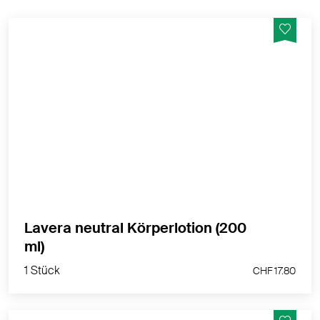
Natürliche milde Feuchtigkeitspflege.
MEHR PRODUKTINFOS
Lavera neutral Körperlotion (200
1 Stück
ml)
CHF 17.80
1 Stück
CHF 17.80