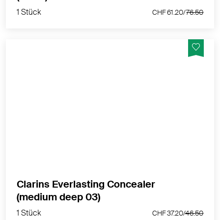
1 Stück
CHF 61.20/
76.50
Kaschiert Augenschatten langanhaltend & spendet
Feuchtigkeit
MEHR PRODUKTINFOS
Clarins Everlasting Concealer
1 Stück
(medium deep 03)
CHF 37.20/
46.50
1 Stück
CHF 37.20/
46.50