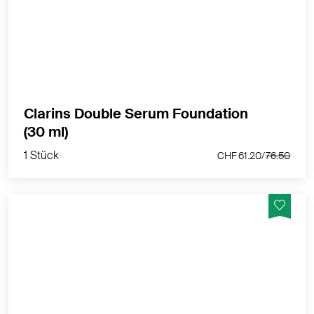
leuchtendem Satin-Finish, mittlerer bis hoher
Deckkraft und Anti-Aging-Pflege für jugendlich
aussehende Haut.
MEHR PRODUKTINFOS
Clarins Double Serum Foundation
1 Stück
(30 ml)
CHF 61.20/
76.50
1 Stück
CHF 61.20/
76.50
Ein Sonnenpuder-Duo, das dem Teint Wärme verleiht
und die Bräune intensiver aussehen lässt.