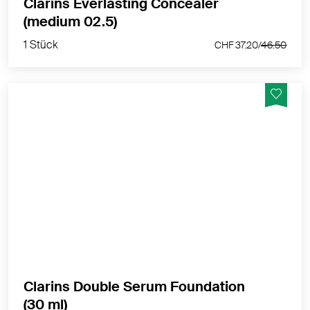
Clarins Everlasting Concealer
1 Stück
(medium 02.5)
CHF 37.20/
46.50
1 Stück
CHF 37.20/
46.50
Serum-Foundation der nächsten Generation mit
leuchtendem Satin-Finish, mittlerer bis hoher
Deckkraft und Anti-Aging-Pflege für jugendlich
aussehende Haut.
MEHR PRODUKTINFOS
Clarins Double Serum Foundation
1 Stück
(30 ml)
CHF 61.20/
76.50