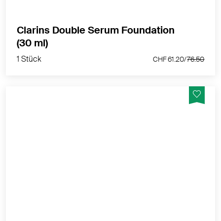
Clarins Double Serum Foundation
1 Stück
(30 ml)
CHF 61.20/
76.50
1 Stück
CHF 61.20/
76.50
Serum-Foundation der nächsten Generation mit
leuchtendem Satin-Finish, mittlerer bis hoher
Deckkraft und Anti-Aging-Pflege für jugendlich
aussehende Haut.
MEHR PRODUKTINFOS