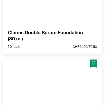
Deckkraft und Anti-Aging-Pflege für jugendlich
aussehende Haut.
MEHR PRODUKTINFOS
Clarins Double Serum Foundation
1 Stück
(30 ml)
CHF 61.20/
76.50
1 Stück
CHF 61.20/
76.50
Serum-Foundation der nächsten Generation mit
leuchtendem Satin-Finish, mittlerer bis hoher
Deckkraft und Anti-Aging-Pflege für jugendlich
aussehende Haut.