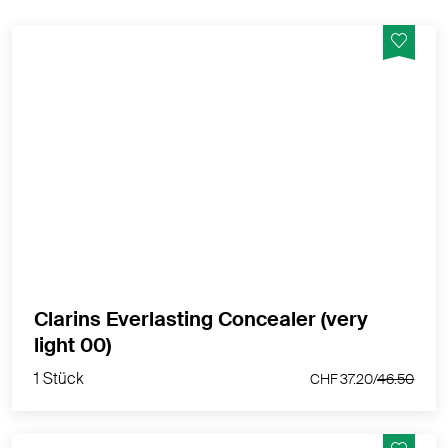
Kaschiert Augenschatten langanhaltend & spendet
Feuchtigkeit
MEHR PRODUKTINFOS
Clarins Everlasting Concealer (very
1 Stück
light 00)
CHF 37.20/
46.50
1 Stück
CHF 37.20/
46.50