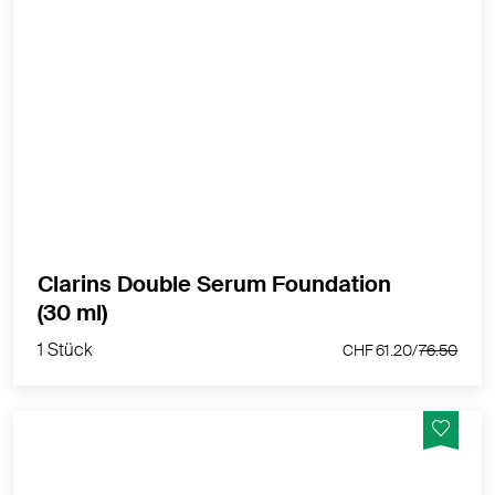
Serum-Foundation der nächsten Generation mit
leuchtendem Satin-Finish, mittlerer bis hoher
Deckkraft und Anti-Aging-Pflege für jugendlich
aussehende Haut.
MEHR PRODUKTINFOS
Clarins Double Serum Foundation
1 Stück
(30 ml)
CHF 61.20/
76.50
1 Stück
CHF 61.20/
76.50