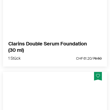
leuchtendem Satin-Finish, mittlerer bis hoher
Deckkraft und Anti-Aging-Pflege für jugendlich
aussehende Haut.
MEHR PRODUKTINFOS
Clarins Double Serum Foundation
1 Stück
(30 ml)
CHF 61.20/
76.50
1 Stück
CHF 61.20/
76.50
Serum-Foundation der nächsten Generation mit
leuchtendem Satin-Finish, mittlerer bis hoher