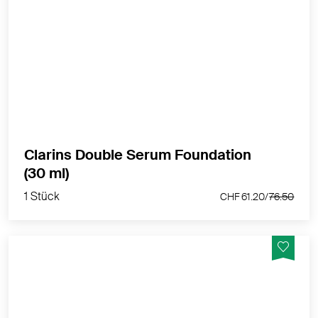
Serum-Foundation der nächsten Generation mit
leuchtendem Satin-Finish, mittlerer bis hoher
Deckkraft und Anti-Aging-Pflege für jugendlich
aussehende Haut.
MEHR PRODUKTINFOS
Clarins Double Serum Foundation
1 Stück
(30 ml)
CHF 61.20/
76.50
1 Stück
CHF 61.20/
76.50
Serum-Foundation der nächsten Generation mit