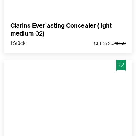
Clarins Everlasting Concealer (light
1 Stück
medium 02)
CHF 37.20/
46.50
1 Stück
CHF 37.20/
46.50
Serum-Foundation der nächsten Generation mit
leuchtendem Satin-Finish, mittlerer bis hoher
Deckkraft und Anti-Aging-Pflege für jugendlich
aussehende Haut.
MEHR PRODUKTINFOS