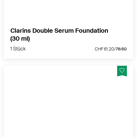
MEHR PRODUKTINFOS
Clarins Double Serum Foundation
1 Stück
(30 ml)
CHF 61.20/
76.50
1 Stück
CHF 61.20/
76.50
Serum-Foundation der nächsten Generation mit
leuchtendem Satin-Finish, mittlerer bis hoher
Deckkraft und Anti-Aging-Pflege für jugendlich
aussehende Haut.
MEHR PRODUKTINFOS