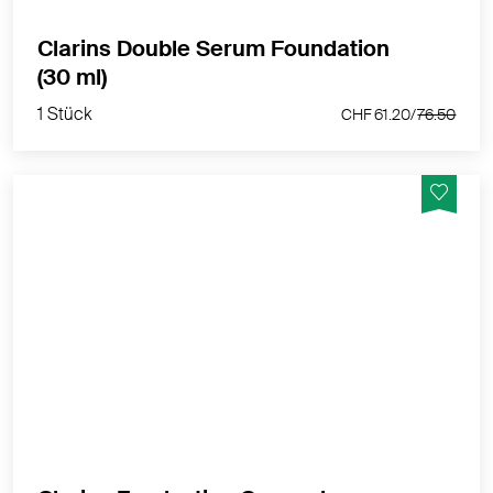
Clarins Double Serum Foundation
1 Stück
(30 ml)
CHF 61.20/
76.50
1 Stück
CHF 61.20/
76.50
Kaschiert Augenschatten langanhaltend & spendet
Feuchtigkeit
MEHR PRODUKTINFOS