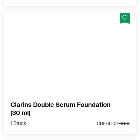
Serum-Foundation der nächsten Generation mit
leuchtendem Satin-Finish, mittlerer bis hoher
Deckkraft und Anti-Aging-Pflege für jugendlich
aussehende Haut.
MEHR PRODUKTINFOS
Clarins Double Serum Foundation
1 Stück
(30 ml)
CHF 61.20/
76.50
1 Stück
CHF 61.20/
76.50