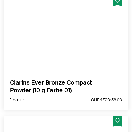
Ein Sonnenpuder-Duo, das dem Teint Wärme verleiht
und die Bräune intensiver aussehen lässt.
MEHR PRODUKTINFOS
Clarins Ever Bronze Compact
1 Stück
Powder (10 g Farbe 01)
CHF 47.20/
58.90
1 Stück
CHF 47.20/
58.90