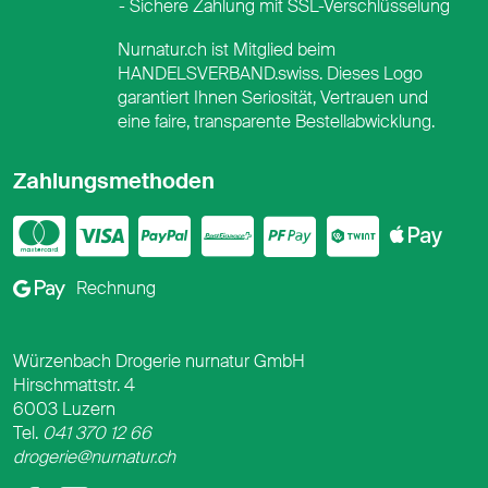
Sichere Zahlung mit SSL-Verschlüsselung
Nurnatur.ch ist Mitglied beim
HANDELSVERBAND.swiss. Dieses Logo
garantiert Ihnen Seriosität, Vertrauen und
eine faire, transparente Bestellabwicklung.
Zahlungsmethoden
Mastercard
Visa
PayPal
PostFinance
PostFina
Twint
App
Google Pay
Rechnung
Würzenbach Drogerie nurnatur GmbH
Hirschmattstr. 4
6003 Luzern
Tel.
041 370 12 66
drogerie@nurnatur.ch