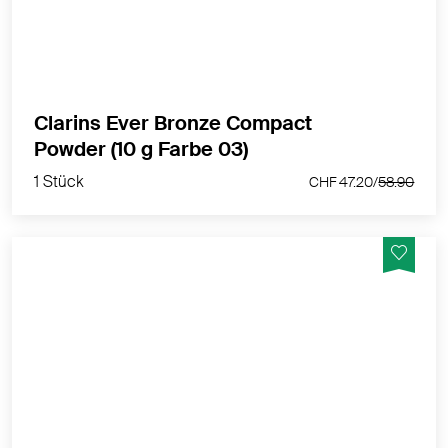
MEHR PRODUKTINFOS
Clarins Ever Bronze Compact
1 Stück
Powder (10 g Farbe 03)
CHF 47.20/
58.90
1 Stück
CHF 47.20/
58.90
Kaschiert Augenschatten langanhaltend & spendet
Feuchtigkeit
MEHR PRODUKTINFOS