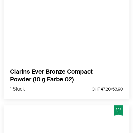
Ein Sonnenpuder-Duo, das dem Teint Wärme verleiht
und die Bräune intensiver aussehen lässt.
MEHR PRODUKTINFOS
Clarins Ever Bronze Compact
1 Stück
Powder (10 g Farbe 02)
CHF 47.20/
58.90
1 Stück
CHF 47.20/
58.90