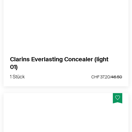
Kaschiert Augenschatten langanhaltend & spendet
Feuchtigkeit
MEHR PRODUKTINFOS
Clarins Everlasting Concealer (light
1 Stück
01)
CHF 37.20/
46.50
1 Stück
CHF 37.20/
46.50
Serum-Foundation der nächsten Generation mit