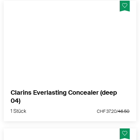
Kaschiert Augenschatten langanhaltend & spendet
Feuchtigkeit
MEHR PRODUKTINFOS
Clarins Everlasting Concealer (deep
1 Stück
04)
CHF 37.20/
46.50
1 Stück
CHF 37.20/
46.50