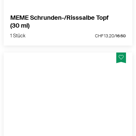
MEME Schrunden-/Risssalbe Topf
1 Stück
(30 ml)
CHF 13.20/
16.50
1 Stück
CHF 13.20/
16.50
Hohe Deckkraft und natürliches Finish. Angenehm
flüssige Formel mit hoher Deckkraft. 96% Inhaltsstoffe
natürlichen Ursprungs.
MEHR PRODUKTINFOS