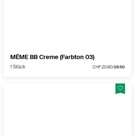
Haferextrakt und Tocopherol.
MEHR PRODUKTINFOS
1 Stück
MÊME BB Creme (Farbton 03)
CHF 20.90/
26.50
1 Stück
CHF 20.90/
26.50
Hohe Deckkraft und natürliches Finish. Angenehm
flüssige Formel mit hoher Deckkraft. 96% Inhaltsstoffe
natürlichen Ursprungs.