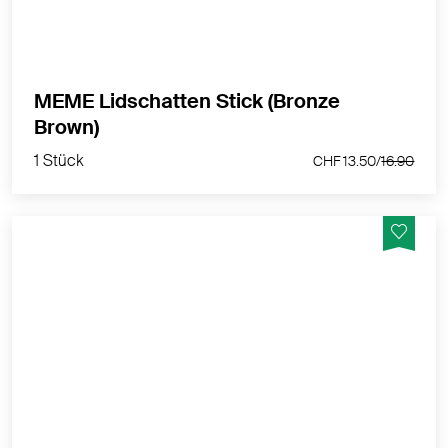
MEME Lidschatten Stick (Bronze
1 Stück
Brown)
CHF 13.50/
16.90
1 Stück
CHF 13.50/
16.90
MÊME Lidschatten-Stift Gold – schimmernder Glow
für empfindliche Augen
MEHR PRODUKTINFOS