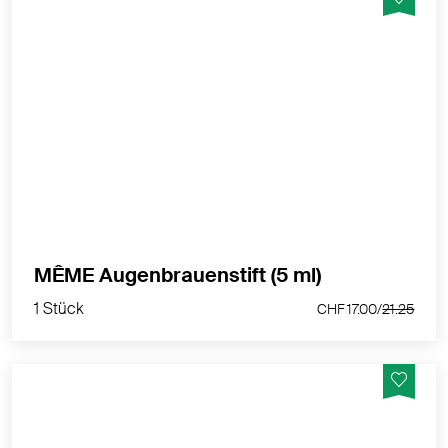
Eine Mine mit vier Spitzen zum Erzielen eines
besonders natürlich wirkenden „Haar-für-Haar“-Effekts
und eine ausgesprochen sanfte Formel für
empfindliche Haut!
MEHR PRODUKTINFOS
1 Stück
MÊME Augenbrauenstift (5 ml)
CHF 17.00/
21.25
1 Stück
CHF 17.00/
21.25