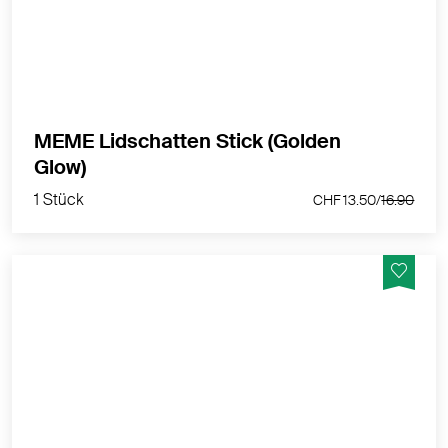
MEHR PRODUKTINFOS
MEME Lidschatten Stick (Golden
1 Stück
Glow)
CHF 13.50/
16.90
1 Stück
CHF 13.50/
16.90
MÊME Lidschatten-Stift Gold – schimmernder Glow
für empfindliche Augen
MEHR PRODUKTINFOS