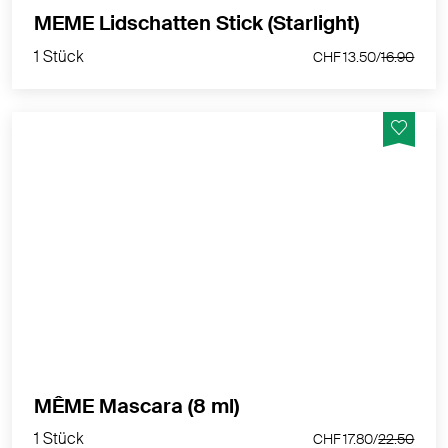
1 Stück
MEME Lidschatten Stick (Starlight)
CHF 13.50/
16.90
1 Stück
CHF 13.50/
16.90
Pflegeformel für empfindliche Wimpern. 98%
Inhaltsstoffe natürlichen Ursprungs.
MEHR PRODUKTINFOS
1 Stück
MÊME Mascara (8 ml)
CHF 17.80/
22.50
1 Stück
CHF 17.80/
22.50