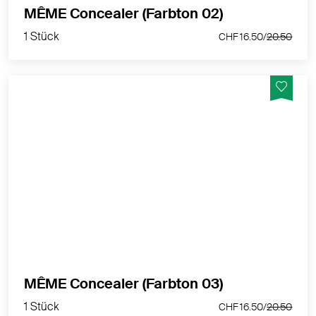
1 Stück
MÊME Concealer (Farbton 02)
CHF 16.50/
20.50
1 Stück
CHF 16.50/
20.50
Hohe Deckkraft und natürliches Finish. Angenehm
flüssige Formel mit hoher Deckkraft. 96% Inhaltsstoffe
natürlichen Ursprungs.
MEHR PRODUKTINFOS
1 Stück
MÊME Concealer (Farbton 03)
CHF 16.50/
20.50
1 Stück
CHF 16.50/
20.50