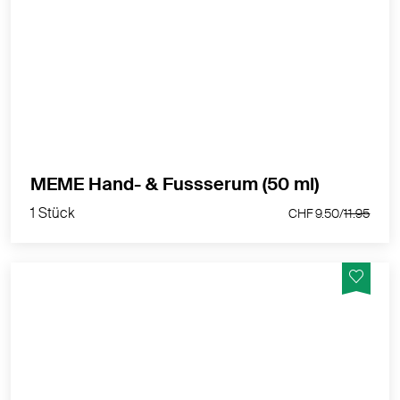
MÊME Hand- & Fussserum – intensive Pflege für
trockene und empfindliche Haut
MEHR PRODUKTINFOS
1 Stück
MEME Hand- & Fussserum (50 ml)
CHF 9.50/
11.95
1 Stück
CHF 9.50/
11.95
MÊME Lidschatten-Stift Gold – schimmernder Glow
für empfindliche Augen