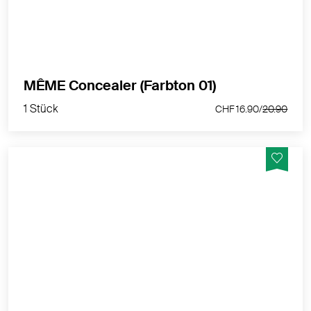
MEHR PRODUKTINFOS
1 Stück
MÊME Concealer (Farbton 01)
CHF 16.90/
20.90
1 Stück
CHF 16.90/
20.90
MÊME Hand- & Fussserum – intensive Pflege für
trockene und empfindliche Haut
MEHR PRODUKTINFOS