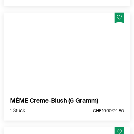
Der Stick für einen strahlenden Teint. Mit Pflanzlichen
Ölen und Wachsen angereichert.
MEHR PRODUKTINFOS
1 Stück
MÊME Creme-Blush (6 Gramm)
CHF 19.90/
24.80
1 Stück
CHF 19.90/
24.80