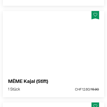
Unverzichtbar für empfindliche Augen. 90%
Inhaltsstoffe natürlichen Ursprungs.
MEHR PRODUKTINFOS
1 Stück
MÊME Kajal (Stift)
CHF 12.60/
15.90
1 Stück
CHF 12.60/
15.90