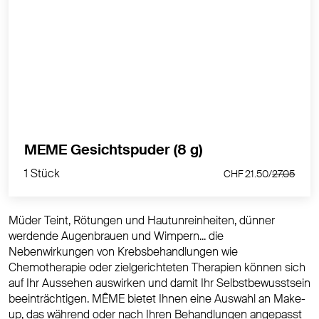
Même Bronzing Puder – talcfrei, natürlich & ideal für
empfindliche Haut
MEHR PRODUKTINFOS
1 Stück
MEME Gesichtspuder (8 g)
CHF 21.50/
27.05
1 Stück
CHF 21.50/
27.05
Müder Teint, Rötungen und Hautunreinheiten, dünner
werdende Augenbrauen und Wimpern... die
Nebenwirkungen von Krebsbehandlungen wie
Chemotherapie oder zielgerichteten Therapien können sich
auf Ihr Aussehen auswirken und damit Ihr Selbstbewusstsein
beeinträchtigen. MÊME bietet Ihnen eine Auswahl an Make-
up, das während oder nach Ihren Behandlungen angepasst