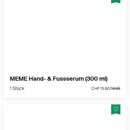
MÊME Hand- & Fussserum – intensive Pflege für
trockene und empfindliche Haut
MEHR PRODUKTINFOS
1 Stück
MEME Hand- & Fussserum (300 ml)
CHF 15.90/
19.95
1 Stück
CHF 15.90/
19.95