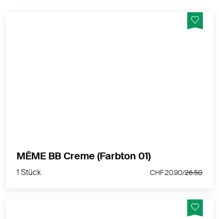
Getönte Pflege mit natürlicher Deckkraft. Mit
Haferextrakt und Tocopherol.
MEHR PRODUKTINFOS
1 Stück
MÊME BB Creme (Farbton 01)
CHF 20.90/
26.50
1 Stück
CHF 20.90/
26.50