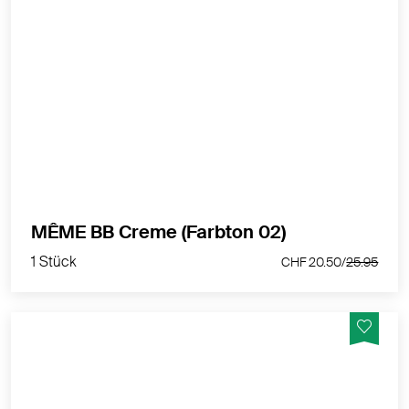
Getönte Pflege mit natürlicher Deckkraft. Mit
Haferextrakt und Tocopherol.
MEHR PRODUKTINFOS
1 Stück
MÊME BB Creme (Farbton 02)
CHF 20.50/
25.95
1 Stück
CHF 20.50/
25.95
Getönte Pflege mit natürlicher Deckkraft. Mit