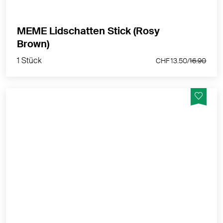
MEME Lidschatten Stick (Rosy
1 Stück
Brown)
CHF 13.50/
16.90
1 Stück
CHF 13.50/
16.90
MÊME Lidschatten-Stift Gold – schimmernder Glow
für empfindliche Augen
MEHR PRODUKTINFOS