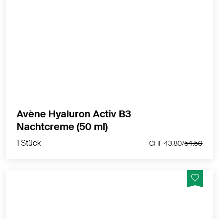
Die zart duftende Textur ist eine verwöhnende
Nachtpflege, die für ein angenehmes Hautgefühl
sorgt.
MEHR PRODUKTINFOS
Avène Hyaluron Activ B3
1 Stück
Nachtcreme (50 ml)
CHF 43.80/
54.50
1 Stück
CHF 43.80/
54.50