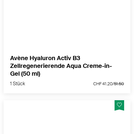
Strafft - Regeneriert - Macht die Haut prall - Hellt auf -
Reduziert Falten
MEHR PRODUKTINFOS
Avène Hyaluron Activ B3
Zellregenerierende Aqua Creme-in-
1 Stück
Gel (50 ml)
CHF 41.20/
51.50
1 Stück
CHF 41.20/
51.50