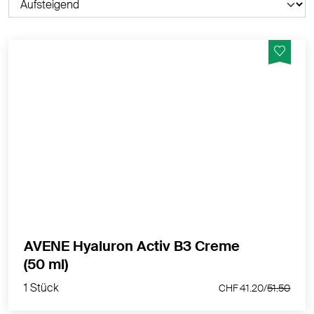
Regeneriert - Strafft - Reduziert Falten Permanent
MEHR PRODUKTINFOS
AVENE Hyaluron Activ B3 Creme
1 Stück
(50 ml)
CHF 41.20/
51.50
1 Stück
CHF 41.20/
51.50