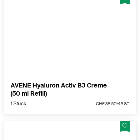
Regeneriert - Strafft - Reduziert Falten Permanent
MEHR PRODUKTINFOS
AVENE Hyaluron Activ B3 Creme
1 Stück
(50 ml Refill)
CHF 38.50/
45.80
1 Stück
CHF 38.50/
45.80