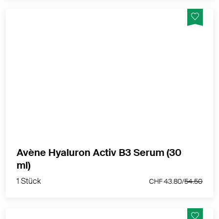
Das hochkonzentrierte Niacinamid (6 %) und die
Hyaluronsäure (1,5 %) glätten die Haut sofort und
korrigieren Falten. Ein Serum mit einer straffenden
Wirkung. Ohne Duftstoffe. Getestet an allen
Hauttypen, auch an empfindlicher Haut.
MEHR PRODUKTINFOS
Avène Hyaluron Activ B3 Serum (30
1 Stück
ml)
CHF 43.80/
54.50
1 Stück
CHF 43.80/
54.50