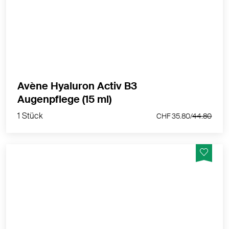
diese dreifache Korrekturpflege für die Augen die
Augenpartie, glättet Falten und verstärkt auf natürliche
Weise die Ausstrahlung der Augen.
MEHR PRODUKTINFOS
Avène Hyaluron Activ B3
1 Stück
Augenpflege (15 ml)
CHF 35.80/
44.80
1 Stück
CHF 35.80/
44.80
Avène Hyaluron Activ Procedure Micro-Creme –
hochwirksame Anti-Falten-Pflege mit Retinal,