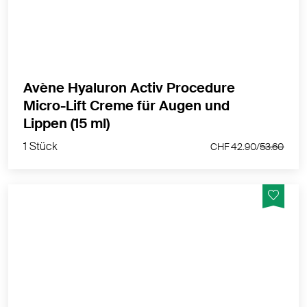
Hyaluronsäure & Niacinamid für glattere Augen- und
Lippenkonturen, klinisch bestätigt & 97 % natürlichen
Ursprungs.
MEHR PRODUKTINFOS
Avène Hyaluron Activ Procedure
Micro-Lift Creme für Augen und
1 Stück
Lippen (15 ml)
CHF 42.90/
53.60
1 Stück
CHF 42.90/
53.60
Reduziert tiefe Falten - Verfeinert die Hautstruktur -
Verstärkt die Ausstrahlung des Teints