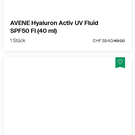
AVENE Hyaluron Activ UV Fluid
1 Stück
SPF50 Fl (40 ml)
CHF 39.40/
49.20
1 Stück
CHF 39.40/
49.20
Straffende Creme mit wichtigen, in der ästhetischen
Medizin anerkannten Aktivstoffen in reiner,
konzentrierter Form, 0,1 % Retinal: 3 x aktiver als
Retinol*¹. Strafft die Gesichtskonturen und aktiviert die
Zellleistungen.
MEHR PRODUKTINFOS