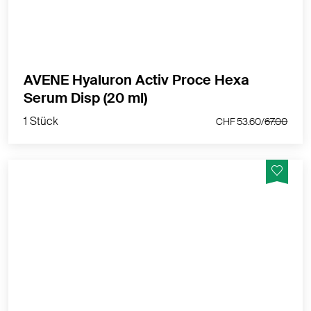
MEHR PRODUKTINFOS
AVENE Hyaluron Activ Proce Hexa
1 Stück
Serum Disp (20 ml)
CHF 53.60/
67.00
1 Stück
CHF 53.60/
67.00
Hoher Schutz vor UVA-Strahlen: UV-Strahlung ist für
Hautalterung, Falten und Pigmentflecken
verantwortlich.Ultraleichte Textur, nicht wahrnehmbar.
MEHR PRODUKTINFOS