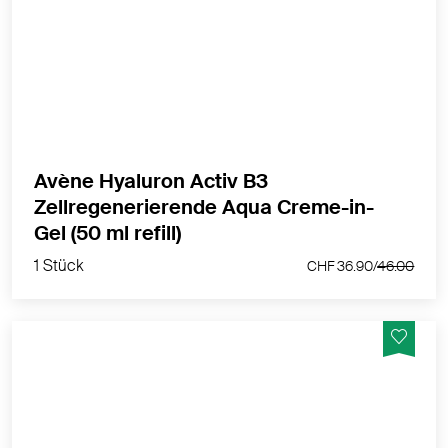
Strafft - Regeneriert - Macht die Haut prall - Hellt auf -
Reduziert Falten
MEHR PRODUKTINFOS
Avène Hyaluron Activ B3
Zellregenerierende Aqua Creme-in-
1 Stück
Gel (50 ml refill)
CHF 36.90/
46.00
1 Stück
CHF 36.90/
46.00
Mit Niacinamid, Hyaluronsäure und Dextransulfat klärt