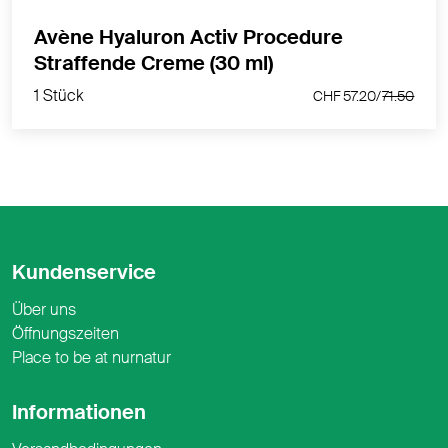
Avène Hyaluron Activ Procedure
1 Stück
Straffende Creme (30 ml)
CHF 57.20/
71.50
1 Stück
CHF 57.20/
71.50
Kundenservice
Über uns
Öffnungszeiten
Place to be at nurnatur
Informationen