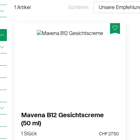
1 Artikel
Sortieren
Mavena B12 Gesichtscreme beruhigt und
schützt gereizte Haut, die zu Juckreiz und
Rötungen neigt. Sie ist besonders geeignet
für empfindliche und atopische
Gesichtshaut.
MEHR PRODUKTINFOS
Mavena B12 Gesichtscreme
(50 ml)
1 Stück
CHF 27.50
1 Stück
CHF 27.50