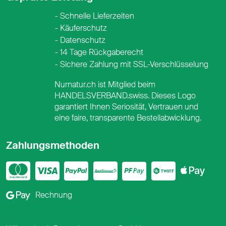
Schnelle Lieferzeiten
Käuferschutz
Datenschutz
14 Tage Rückgaberecht
Sichere Zahlung mit SSL-Verschlüsselung
Nurnatur.ch ist Mitglied beim
HANDELSVERBAND.swiss. Dieses Logo
garantiert Ihnen Seriosität, Vertrauen und
eine faire, transparente Bestellabwicklung.
Zahlungsmethoden
Mastercard
Visa
PayPal
PostFinance
PostFina
Twint
App
Google Pay
Rechnung