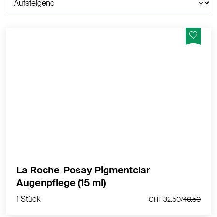
Aufhellende Anti-Augenringe Korrektor für
empfindliche Augen
MEHR PRODUKTINFOS
La Roche-Posay Pigmentclar
1 Stück
Augenpflege (15 ml)
CHF 32.50/
40.50
1 Stück
CHF 32.50/
40.50