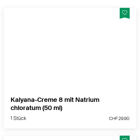
Reguliert den Feuchtigkeitshaushalt, bei trockener
Haut, zur Pflege der sonnenstrapazierten Haut,
porenverfeinernd und klärend, wohltuend und kühlend
nach Insektenstichen, aktiviert die hauteigene
Funktion, weckt die Lebensgeister.
MEHR PRODUKTINFOS
Kalyana-Creme 8 mit Natrium
1 Stück
chloratum (50 ml)
CHF 29.90
1 Stück
CHF 29.90