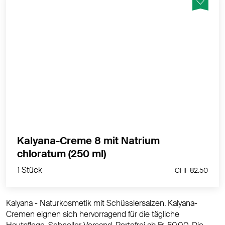
Reguliert den Feuchtigkeitshaushalt, bei trockener
Haut, zur Pflege der sonnenstrapazierten Haut,
porenverfeinernd und klärend, wohltuend und kühlend
nach Insektenstichen, aktiviert die hauteigene
Funktion, weckt die Lebensgeister.
MEHR PRODUKTINFOS
Kalyana-Creme 8 mit Natrium
1 Stück
chloratum (250 ml)
CHF 82.50
1 Stück
CHF 82.50
Kalyana - Naturkosmetik mit Schüsslersalzen. Kalyana-
Cremen eignen sich hervorragend für die tägliche