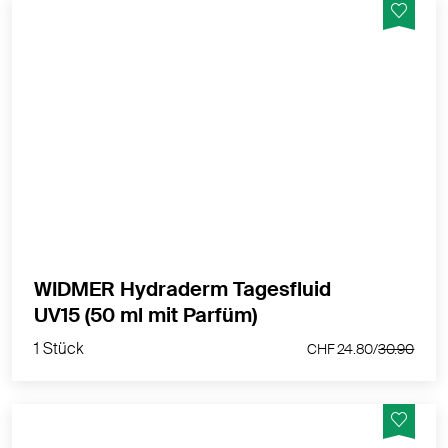
Schützt, pflegt und befeuchtet die Haut
MEHR PRODUKTINFOS
WIDMER Hydraderm Tagesfluid
1 Stück
UV15 (50 ml mit Parfüm)
CHF 24.80/
30.90
1 Stück
CHF 24.80/
30.90