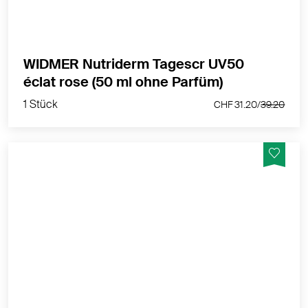
WIDMER Nutriderm Tagescr UV50
1 Stück
éclat rose (50 ml ohne Parfüm)
CHF 31.20/
39.20
1 Stück
CHF 31.20/
39.20
Wertvolle Wirkstoffe stimulieren und bewahren die
natürlichen Anti-Ageing Funktionen der Haut
MEHR PRODUKTINFOS