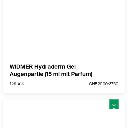
Liposomales Gel speziell für die empfindliche
Augenpartie
MEHR PRODUKTINFOS
WIDMER Hydraderm Gel
1 Stück
Augenpartie (15 ml mit Parfum)
CHF 29.90/
37.60
1 Stück
CHF 29.90/
37.60