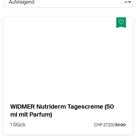
Wertvolle Wirkstoffe stimulieren und bewahren die
natürlichen Anti-Ageing Funktionen der Haut
MEHR PRODUKTINFOS
WIDMER Nutriderm Tagescreme (50
1 Stück
ml mit Parfum)
CHF 27.20/
33.90
1 Stück
CHF 27.20/
33.90