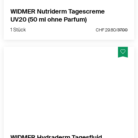
WIDMER Nutriderm Tagescreme
1 Stück
UV20 (50 ml ohne Parfum)
CHF 29.80/
37.00
1 Stück
CHF 29.80/
37.00
Schützt, pflegt und befeuchtet die Haut
MEHR PRODUKTINFOS
WIDMER Hydraderm Tagesfluid