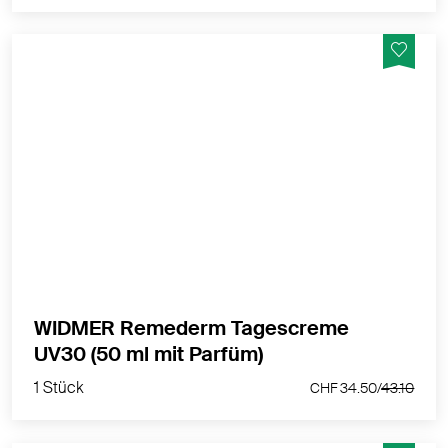
Für trockene bis sehr trockene und zu Neurodermitis
neigende Haut. Schutzfaktor 30.
MEHR PRODUKTINFOS
WIDMER Remederm Tagescreme
1 Stück
UV30 (50 ml mit Parfüm)
CHF 34.50/
43.10
1 Stück
CHF 34.50/
43.10