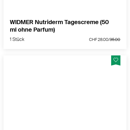
WIDMER Nutriderm Tagescreme (50
1 Stück
ml ohne Parfum)
CHF 28.00/
35.00
1 Stück
CHF 28.00/
35.00
Langzeitschutz gegen vorzeitige Hautalterung und vor
negativen Umwelteinflüssen
MEHR PRODUKTINFOS