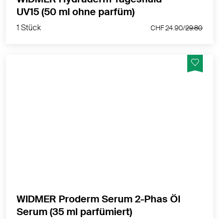
1 Stück
UV15 (50 ml ohne parfüm)
CHF 24.90/
29.80
1 Stück
CHF 24.90/
29.80
Hochwirksame Kombination aus leichtem Serum und
hochwertigen, pflegenden Ölen
MEHR PRODUKTINFOS
WIDMER Proderm Serum 2-Phas Öl
1 Stück
Serum (35 ml parfümiert)
CHF 48.20/
60.50