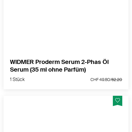
Hochwirksame Kombination aus leichtem Serum und
hochwertigen, pflegenden Ölen
MEHR PRODUKTINFOS
WIDMER Proderm Serum 2-Phas Öl
1 Stück
Serum (35 ml ohne Parfüm)
CHF 49.80/
62.20
1 Stück
CHF 49.80/
62.20
Hautverschönernde Wirkung Dank der Kombination