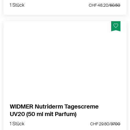
1 Stück
CHF 48.20/
60.50
Langzeitschutz gegen vorzeitige Hautalterung und vor
negativen Umwelteinflüssen
MEHR PRODUKTINFOS
WIDMER Nutriderm Tagescreme
1 Stück
UV20 (50 ml mit Parfum)
CHF 29.80/
37.00
1 Stück
CHF 29.80/
37.00