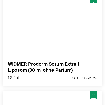
Anti-Ageing Serum für den Tag und die Nacht
MEHR PRODUKTINFOS
WIDMER Proderm Serum Extrait
1 Stück
Liposom (30 ml ohne Parfum)
CHF 48.90/
61.20
1 Stück
CHF 48.90/
61.20