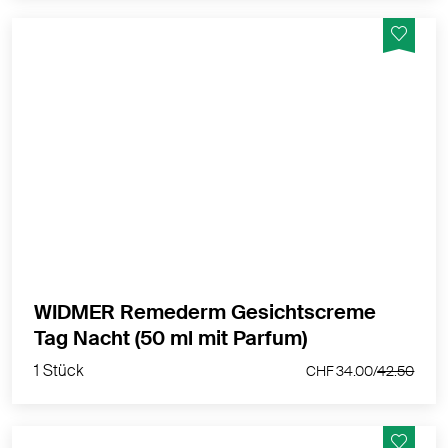
Für trockene bis sehr trockene und zu Neurodermitis
neigende Haut
MEHR PRODUKTINFOS
WIDMER Remederm Gesichtscreme
1 Stück
Tag Nacht (50 ml mit Parfum)
CHF 34.00/
42.50
1 Stück
CHF 34.00/
42.50