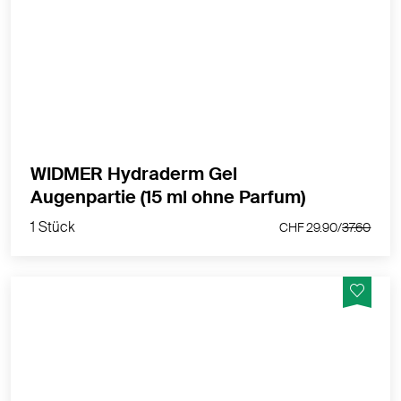
Liposomales Gel speziell für die empfindliche
Augenpartie
MEHR PRODUKTINFOS
WIDMER Hydraderm Gel
1 Stück
Augenpartie (15 ml ohne Parfum)
CHF 29.90/
37.60
1 Stück
CHF 29.90/
37.60
Für trockene bis sehr trockene und zu Neurodermitis
neigende Haut