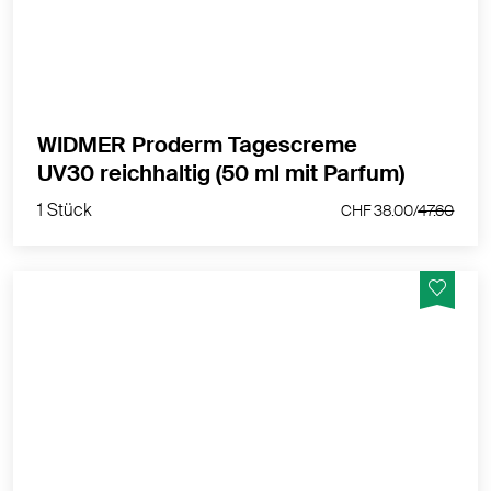
MEHR PRODUKTINFOS
WIDMER Proderm Tagescreme
1 Stück
UV30 reichhaltig (50 ml mit Parfum)
CHF 38.00/
47.60
1 Stück
CHF 38.00/
47.60
Hautverschönernde Wirkung Dank der Kombination
von auserlesenen, hochwertigen Wirkstoffen
MEHR PRODUKTINFOS