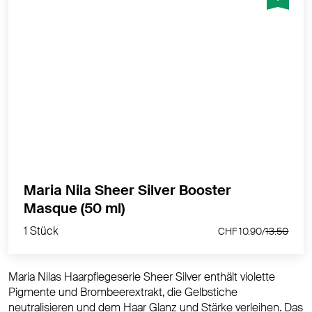
Ersetzt Conditioner und Haarmaske
MEHR PRODUKTINFOS
Maria Nila Sheer Silver Booster
1 Stück
Masque (50 ml)
CHF 10.90/
13.50
1 Stück
CHF 10.90/
13.50
Maria Nilas Haarpflegeserie Sheer Silver enthält violette
Pigmente und Brombeerextrakt, die Gelbstiche
neutralisieren und dem Haar Glanz und Stärke verleihen. Das