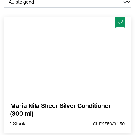
Neutralisiert Gelbstiche, verleiht dem Haar kühlere
Töne
MEHR PRODUKTINFOS
Maria Nila Sheer Silver Conditioner
1 Stück
(300 ml)
CHF 27.50/
34.50
1 Stück
CHF 27.50/
34.50