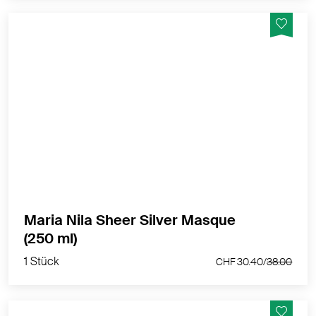
Eine sanfte Maske für blondes und dunkles Haar
MEHR PRODUKTINFOS
Maria Nila Sheer Silver Masque
1 Stück
(250 ml)
CHF 30.40/
38.00
1 Stück
CHF 30.40/
38.00