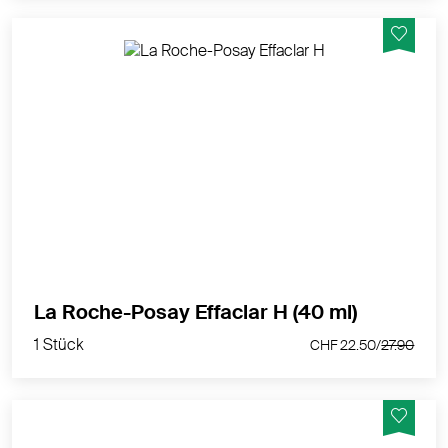
Beruhigende Feuchtigkeitspflege empfindlicher,
unreiner Haut bei medikamentöser Behandlung.
MEHR PRODUKTINFOS
1 Stück
La Roche-Posay Effaclar H (40 ml)
CHF 22.50/
27.90
1 Stück
CHF 22.50/
27.90