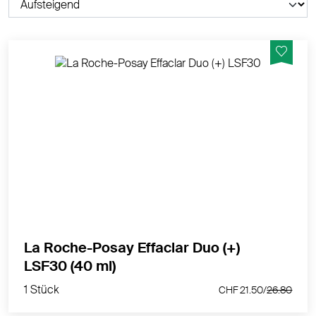
Schützt gegen UV-Strahlen und umweltbedingte
Aggressoren, die Hautunreinheiten verstärken
können. Das Gel bekämpft starke Unreinheiten und
mildert das Auftreten von Pickelmalen.
MEHR PRODUKTINFOS
La Roche-Posay Effaclar Duo (+)
1 Stück
LSF30 (40 ml)
CHF 21.50/
26.80
1 Stück
CHF 21.50/
26.80