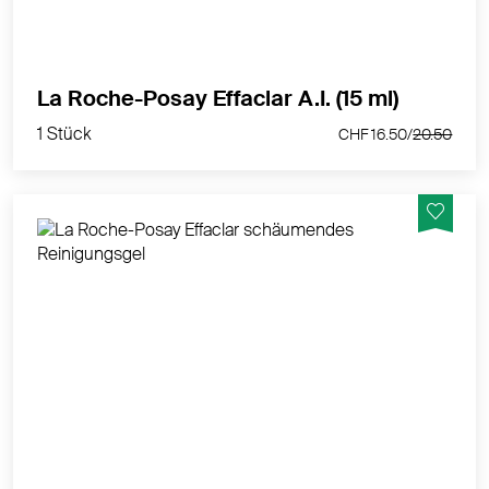
1 Stück
La Roche-Posay Effaclar A.I. (15 ml)
CHF 16.50/
20.50
1 Stück
CHF 16.50/
20.50
Effaclar schäumendes Reinigungsgel entfernt
Unreinheiten und überschüssigen Talg, wodurch die
Haut gereinigt und erfrischt wird.
MEHR PRODUKTINFOS