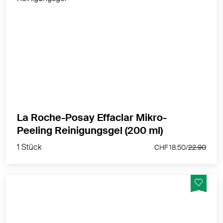
Reinigendes und klärendes Gel für zu Unreinheiten
neigende Haut und verstopfte Poren.
MEHR PRODUKTINFOS
La Roche-Posay Effaclar Mikro-
1 Stück
Peeling Reinigungsgel (200 ml)
CHF 18.50/
22.90
1 Stück
CHF 18.50/
22.90