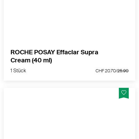
Poren. Die Pflege wurde mit modernster
Molekularwissenschaft entwickelt und kombiniert
Salicylsäure und Niacinamid, um Talgüberschuss zu
reduzieren.
MEHR PRODUKTINFOS
ROCHE POSAY Effaclar Supra
1 Stück
Cream (40 ml)
CHF 20.70/
25.90
1 Stück
CHF 20.70/
25.90
Effaclar Supramolecular Porenverfeinerndes
Reinigungsgel ist ein reinigendes Gel zur täglichen
Anwendung speziell für fettige Haut, die zu