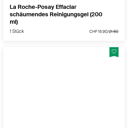
La Roche-Posay Effaclar
schäumendes Reinigungsgel (200
1 Stück
ml)
CHF 16.90/
21.50
1 Stück
CHF 16.90/
21.50
Mizellenwasser entfernt sanft Schmutz, Talg und
Make-up und hinterlässt ein sauberes und frisches
Gefühl auf der Haut.
MEHR PRODUKTINFOS