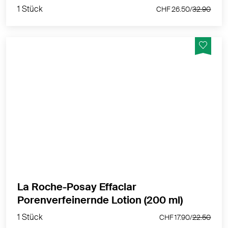
1 Stück
CHF 26.50/
32.90
EFFACLAR Porenverfeinernde Lotion unterstützt die
Reinigung und optische Verkleinerung der Poren dank
einer Kombination aus einem reinigenden Wirkstoff
und mikro-peelendem LHA.
MEHR PRODUKTINFOS
La Roche-Posay Effaclar
1 Stück
Porenverfeinernde Lotion (200 ml)
CHF 17.90/
22.50
1 Stück
CHF 17.90/
22.50