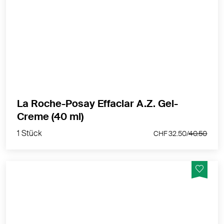
Die EFFACLAR A.Z. Gel-Creme mildert hartnäckige
Unreinheiten in sieben Tagen sowie Zeichen der
Hautalterung mithilfe eines Drei-Säuren-Komplexes.
MEHR PRODUKTINFOS
La Roche-Posay Effaclar A.Z. Gel-
1 Stück
Creme (40 ml)
CHF 32.50/
40.50
1 Stück
CHF 32.50/
40.50
Die 24 Stunden mattierende Pflege verfeinert die