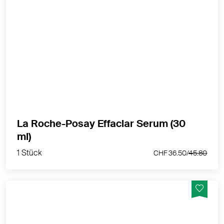
Serum für tägliches Peeling für zu Unreinheiten
neigende Haut
MEHR PRODUKTINFOS
La Roche-Posay Effaclar Serum (30
1 Stück
ml)
CHF 36.50/
45.80
1 Stück
CHF 36.50/
45.80