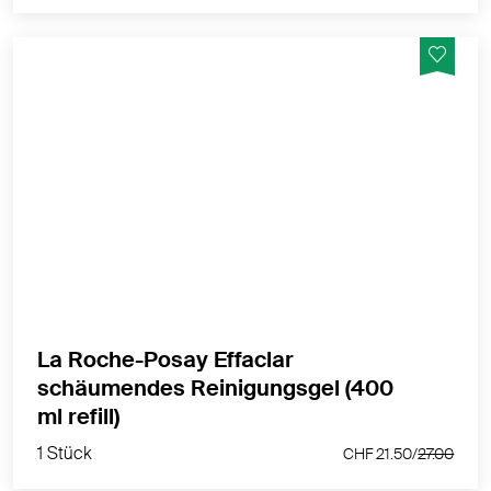
Effaclar schäumendes Reinigungsgel entfernt
Unreinheiten und überschüssigen Talg, wodurch die
Haut gereinigt und erfrischt wird.
MEHR PRODUKTINFOS
La Roche-Posay Effaclar
schäumendes Reinigungsgel (400
1 Stück
ml refill)
CHF 21.50/
27.00
1 Stück
CHF 21.50/
27.00