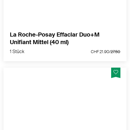
MEHR PRODUKTINFOS
La Roche-Posay Effaclar Duo+M
1 Stück
Unifiant Mittel (40 ml)
CHF 21.90/
27.50
1 Stück
CHF 21.90/
27.50
Dreifach tiefenwirksame getönte Gesichtspflege für zu
Akne neigende Haut
MEHR PRODUKTINFOS