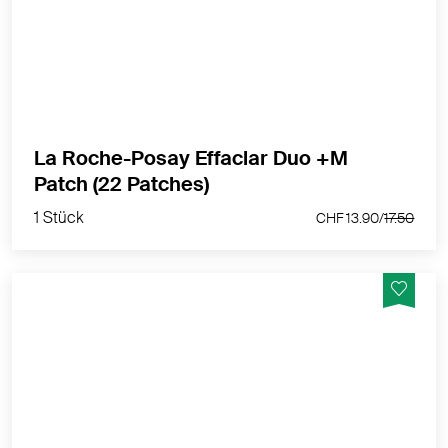
Hydrokolloid-Technologie die Grösse, Rötung sowie
Sichtbarkeit von Pickeln und Pickelmalen bei zu Akne
neigender Haut.
MEHR PRODUKTINFOS
La Roche-Posay Effaclar Duo +M
1 Stück
Patch (22 Patches)
CHF 13.90/
17.50
1 Stück
CHF 13.90/
17.50
Dreifach tiefenwirksame getönte Gesichtspflege für zu
Akne neigende Haut mit Phylobioma, Niacinamid und
Procerad