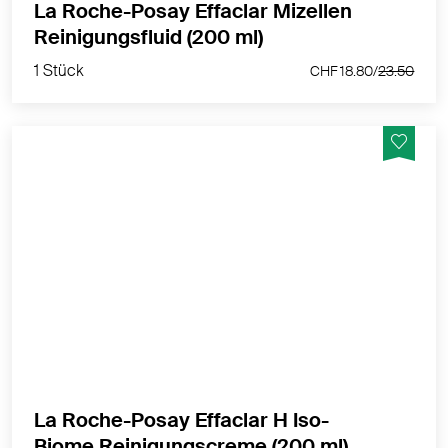
La Roche-Posay Effaclar Mizellen
1 Stück
Reinigungsfluid (200 ml)
CHF 18.80/
23.50
1 Stück
CHF 18.80/
23.50
Beruhigende und feuchtigkeitsspendende Reinigung
für Gesicht und Körper bei trockener sowie zu Akne
neigender Haut.
MEHR PRODUKTINFOS
La Roche-Posay Effaclar H Iso-
1 Stück
Biome Reinigungscreme (200 ml)
CHF 17.90/
22.50