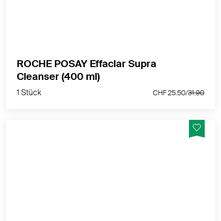
übermässigem Glanz und sichtbaren Poren neigt.
MEHR PRODUKTINFOS
ROCHE POSAY Effaclar Supra
1 Stück
Cleanser (400 ml)
CHF 25.50/
31.90
1 Stück
CHF 25.50/
31.90
Gesichtspflege Effaclar A.I. reinigt Ihre Haut, wirkt
regenerierend und beugt der Entstehung von Pickeln,
Mitessern sowie Akne vor.
MEHR PRODUKTINFOS