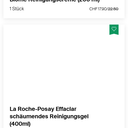
1 Stück
CHF 17.90/
22.50
Effaclar schäumendes Reinigungsgel entfernt
Unreinheiten und überschüssigen Talg, wodurch die
Haut gereinigt und erfrischt wird.
MEHR PRODUKTINFOS
La Roche-Posay Effaclar
schäumendes Reinigungsgel
1 Stück
(400ml)
CHF 26.50/
32.90