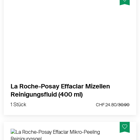
Mizellenwasser entfernt sanft Schmutz, Talg und
Make-up und hinterlässt ein sauberes und frisches
Gefühl auf der Haut.
MEHR PRODUKTINFOS
La Roche-Posay Effaclar Mizellen
1 Stück
Reinigungsfluid (400 ml)
CHF 24.80/
30.90
1 Stück
CHF 24.80/
30.90