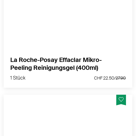
Reinigendes und klärendes Gel für zu Unreinheiten
neigende Haut und verstopfte Poren.
MEHR PRODUKTINFOS
La Roche-Posay Effaclar Mikro-
1 Stück
Peeling Reinigungsgel (400ml)
CHF 22.50/
27.90
1 Stück
CHF 22.50/
27.90
Das EFFACLAR Duo+M Patch mildert mithilfe der