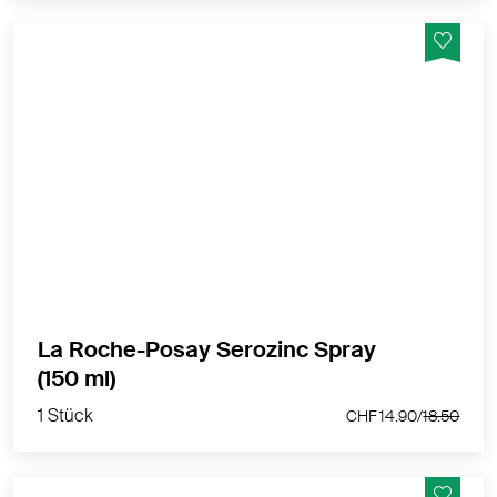
Adstringierender Toner, besänftigt und reinigt
MEHR PRODUKTINFOS
La Roche-Posay Serozinc Spray
1 Stück
(150 ml)
CHF 14.90/
18.50
1 Stück
CHF 14.90/
18.50