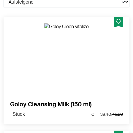
Schonende Reinigung für Ihre Haut mit der
Kombination aus Reinigungsmilch und Tonic. Beruhigt
Ihre Haut und spendet ihr gleichzeitig neue Energie.
MEHR PRODUKTINFOS
1 Stück
Goloy Cleansing Milk (150 ml)
CHF 39.40/
49.20
1 Stück
CHF 39.40/
49.20