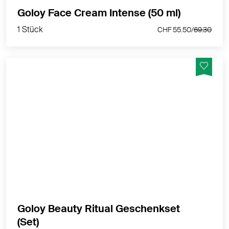
1 Stück
Goloy Face Cream Intense (50 ml)
CHF 55.50/
69.30
1 Stück
CHF 55.50/
69.30
Enthält: Goloy Face Serum 30 ml Goloy Face Cream
10 ml Strahlende Frische & pure Pflege – jeden Tag.
MEHR PRODUKTINFOS
Goloy Beauty Ritual Geschenkset
1 Stück
(Set)
CHF 47.40/
59.90