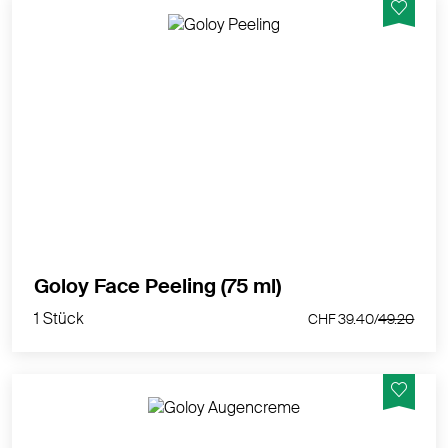
Entfernt abgestorbene Hautzellen durch eine
schonende und porentiefe Reinigung. Für einen
erfrischenden Pflegeeffekt.
MEHR PRODUKTINFOS
1 Stück
Goloy Face Peeling (75 ml)
CHF 39.40/
49.20
1 Stück
CHF 39.40/
49.20