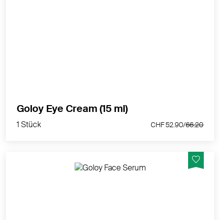
Sanfte Pflege für die sensible Augen- und Mundpartie.
Für eine jugendliche Ausstrahlung.
MEHR PRODUKTINFOS
1 Stück
Goloy Eye Cream (15 ml)
CHF 52.90/
66.20
1 Stück
CHF 52.90/
66.20
Belebt Ihre Haut mit neuer Energie für ein natürlich
strahlendes Hautbild, zu jeder Tageszeit. Beruhigung
für beanspruchte und gerötete Haut.