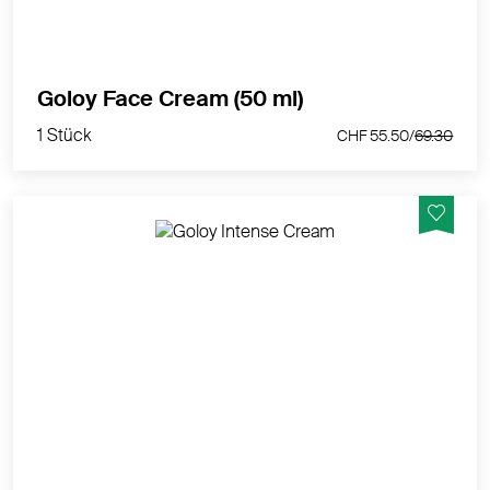
1 Stück
Goloy Face Cream (50 ml)
CHF 55.50/
69.30
1 Stück
CHF 55.50/
69.30
Versorgt Ihre besonders beanspruchte Haut mit neuer
Spannkraft und Elastizität. Für eine nährende und
feuchtigkeitsspendende Pflege am Morgen und am
Abend.
MEHR PRODUKTINFOS