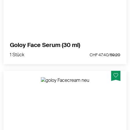
MEHR PRODUKTINFOS
1 Stück
Goloy Face Serum (30 ml)
CHF 47.40/
59.20
1 Stück
CHF 47.40/
59.20
Versorgt Ihre Haut mit neuer Energie und wertvollen
Nährstoffen für eine natürliche Strahlkraft. Für eine
ganzheitliche Pflege am Morgen und am Abend.
MEHR PRODUKTINFOS