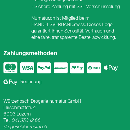
Sichere Zahlung mit SSL-Verschlüsselung
Nurnatur.ch ist Mitglied beim
HANDELSVERBAND.swiss. Dieses Logo
garantiert Ihnen Seriosität, Vertrauen und
eine faire, transparente Bestellabwicklung.
Zahlungsmethoden
Mastercard
Visa
PayPal
PostFinance
PostFina
Twint
App
Google Pay
Rechnung
Würzenbach Drogerie nurnatur GmbH
Hirschmattstr. 4
6003 Luzern
Tel.
041 370 12 66
drogerie@nurnatur.ch