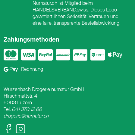
Nurnatur.ch ist Mitglied beim
HANDELSVERBAND.swiss. Dieses Logo
garantiert Ihnen Seriosität, Vertrauen und
eine faire, transparente Bestellabwicklung.
Zahlungsmethoden
Mastercard
Visa
PayPal
PostFinance
PostFina
Twint
App
Google Pay
Rechnung
Würzenbach Drogerie nurnatur GmbH
Hirschmattstr. 4
6003 Luzern
Tel.
041 370 12 66
drogerie@nurnatur.ch
Facebook
Instagram