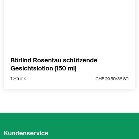
Stärkend. Schützend. Ausgleichend.
MEHR PRODUKTINFOS
Börlind Rosentau schützende
1 Stück
Gesichtslotion (150 ml)
CHF 29.50/
36.80
1 Stück
CHF 29.50/
36.80
Kundenservice