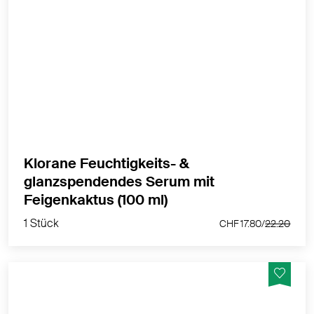
Macht weich - Spendet Feuchtigkeit - Verbessert den
Glanz
MEHR PRODUKTINFOS
Klorane Feuchtigkeits- &
glanzspendendes Serum mit
1 Stück
Feigenkaktus (100 ml)
CHF 17.80/
22.20
1 Stück
CHF 17.80/
22.20