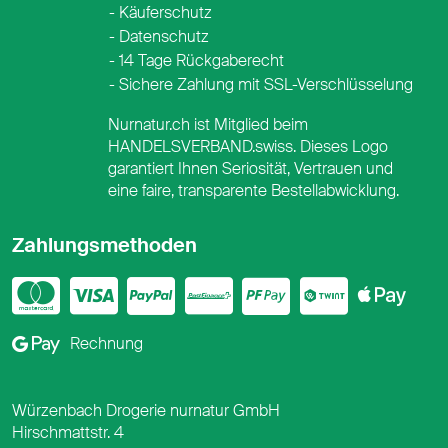
Käuferschutz
Datenschutz
14 Tage Rückgaberecht
Sichere Zahlung mit SSL-Verschlüsselung
Nurnatur.ch ist Mitglied beim
HANDELSVERBAND.swiss. Dieses Logo
garantiert Ihnen Seriosität, Vertrauen und
eine faire, transparente Bestellabwicklung.
Zahlungsmethoden
Mastercard
Visa
PayPal
PostFinance
PostFina
Twint
App
Google Pay
Rechnung
Würzenbach Drogerie nurnatur GmbH
Hirschmattstr. 4