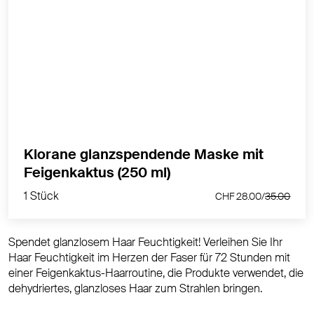
Spendet Feuchtigkeit - Spendet Feuchtigkeit und
macht das Haar prall, ohne zu beschweren - Verleiht
Leuchtkraft und Glanz - Verbessert den Glanz
MEHR PRODUKTINFOS
Klorane glanzspendende Maske mit
1 Stück
Feigenkaktus (250 ml)
CHF 28.00/
35.00
1 Stück
CHF 28.00/
35.00
Spendet glanzlosem Haar Feuchtigkeit! Verleihen Sie Ihr
Haar Feuchtigkeit im Herzen der Faser für 72 Stunden mit
einer Feigenkaktus-Haarroutine, die Produkte verwendet, die
dehydriertes, glanzloses Haar zum Strahlen bringen.