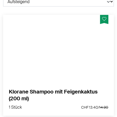
Reinigt - Spendet Feuchtigkeit und macht das Haar
prall, ohne zu beschweren - Verbessert den Glanz
MEHR PRODUKTINFOS
Klorane Shampoo mit Feigenkaktus
1 Stück
(200 ml)
CHF 13.40/
14.90
1 Stück
CHF 13.40/
14.90