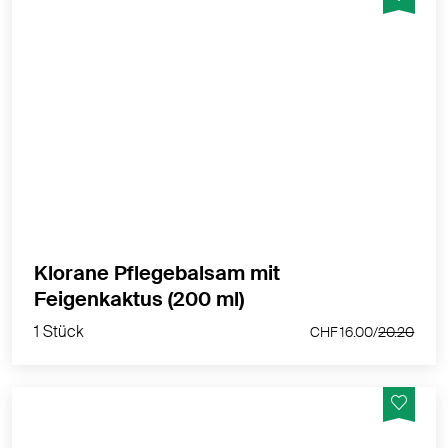
Spendet Feuchtigkeit - Entwirrt - Verbessert den
Glanz
MEHR PRODUKTINFOS
Klorane Pflegebalsam mit
1 Stück
Feigenkaktus (200 ml)
CHF 16.00/
20.20
1 Stück
CHF 16.00/
20.20