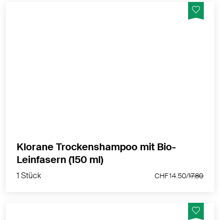
Klorane BIO Leinsamen Trockenshampoo – sofortiges
Volumen & frisches Haar in 2 Minuten
MEHR PRODUKTINFOS
Klorane Trockenshampoo mit Bio-
1 Stück
Leinfasern (150 ml)
CHF 14.50/
17.80
1 Stück
CHF 14.50/
17.80