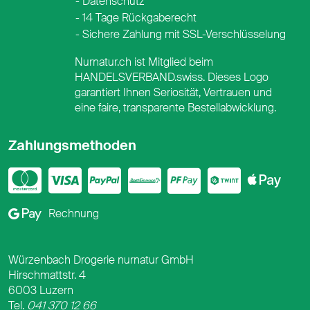
Datenschutz
14 Tage Rückgaberecht
Sichere Zahlung mit SSL-Verschlüsselung
Nurnatur.ch ist Mitglied beim
HANDELSVERBAND.swiss. Dieses Logo
garantiert Ihnen Seriosität, Vertrauen und
eine faire, transparente Bestellabwicklung.
Zahlungsmethoden
Mastercard
Visa
PayPal
PostFinance
PostFina
Twint
App
Google Pay
Rechnung
Würzenbach Drogerie nurnatur GmbH
Hirschmattstr. 4
6003 Luzern
Tel.
041 370 12 66