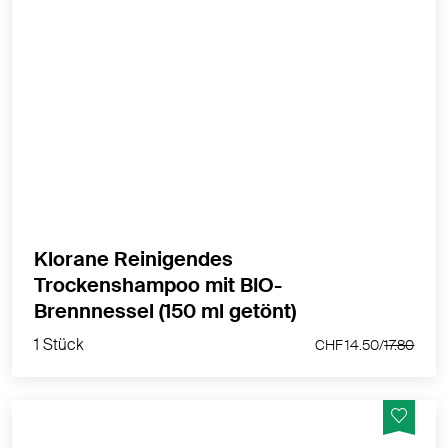
Das reinigende Trockenshampoo mit bio-Brennnessel
& Vitamin E sorgt für eine schnelle Reinigung und klärt
fettiges, dunkles Haar 24 Stunden lang.
MEHR PRODUKTINFOS
Klorane Reinigendes
Trockenshampoo mit BIO-
1 Stück
Brennnessel (150 ml getönt)
CHF 14.50/
17.80
1 Stück
CHF 14.50/
17.80