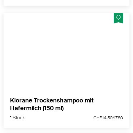
Absorbiert überschüssigen Talg, verleiht dem Haar
wieder Fülle und Textur. Vereinfacht das
Frisurenstyling.
MEHR PRODUKTINFOS
Klorane Trockenshampoo mit
1 Stück
Hafermilch (150 ml)
CHF 14.50/
17.80
1 Stück
CHF 14.50/
17.80