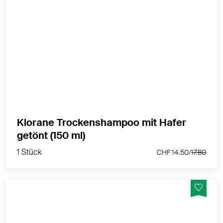
Reinigt sanft ohne Wasser: erfrischen Sie Ihr Haar und
Ihre Kopfhaut, wann immer Sie es brauchen!
MEHR PRODUKTINFOS
Klorane Trockenshampoo mit Hafer
1 Stück
getönt (150 ml)
CHF 14.50/
17.80
1 Stück
CHF 14.50/
17.80