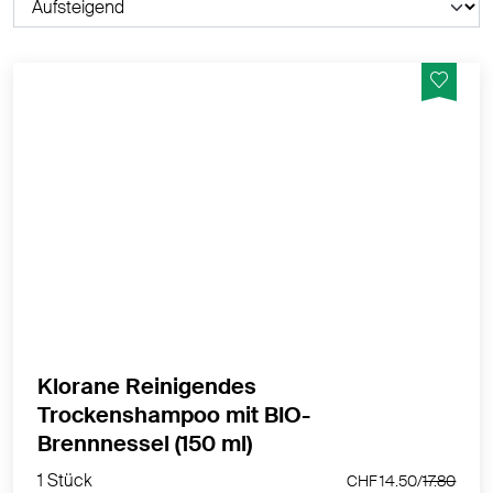
Das reinigende Trockenshampoo mit bio-Brennnessel
& Vitamin E sorgt für eine schnelle Reinigung und klärt
fettiges, dunkles Haar 24 Stunden lang.
MEHR PRODUKTINFOS
Klorane Reinigendes
Trockenshampoo mit BIO-
1 Stück
Brennnessel (150 ml)
CHF 14.50/
17.80
1 Stück
CHF 14.50/
17.80