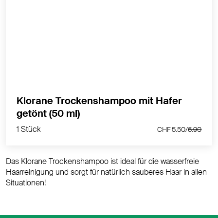
Reinigt sanft ohne Wasser: erfrischen Sie Ihr Haar und
Ihre Kopfhaut, wann immer Sie es brauchen!
MEHR PRODUKTINFOS
Klorane Trockenshampoo mit Hafer
1 Stück
getönt (50 ml)
CHF 5.50/
6.90
1 Stück
CHF 5.50/
6.90
Das Klorane Trockenshampoo ist ideal für die wasserfreie
Haarreinigung und sorgt für natürlich sauberes Haar in allen
Situationen!